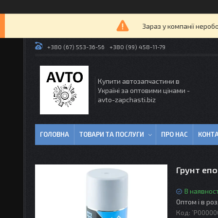
Зараз у компанії нероб
+380 (67) 553-36-56
+380 (99) 458-11-79
Купити автозапчастини в
Україні за оптовими цінами -
avto-zapchasti.biz
ГОЛОВНА
ТОВАРИ ТА ПОСЛУГИ
ПРО НАС
КОНТ
Грунт еп
В наявност
Оптом і в ро
Код:
`P00000