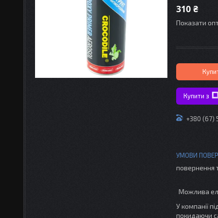
310 ₴
Показати опт
Купи
Купити з
+380 (67)
повернення 
У компанії п
покидаючи с