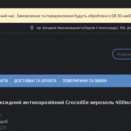
очий час. Замовлення та повідомлення будуть оброблені з 08:30 най
пр. Богдана Хмельницького(Героїв Сталінграду), 156, Дн
АКТИ
ДОСТАВКА ТА ОПЛАТА
ПОВЕРНЕННЯ ТА ОБМІН
оксидний антикорозійний Crocodile аерозоль 400м
і
здріб
073