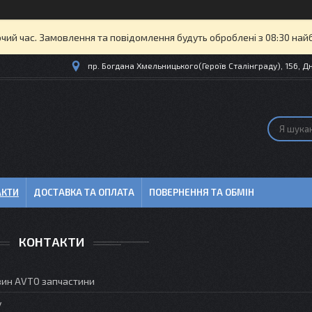
очий час. Замовлення та повідомлення будуть оброблені з 08:30 най
пр. Богдана Хмельницького(Героїв Сталінграду), 156, Дн
АКТИ
ДОСТАВКА ТА ОПЛАТА
ПОВЕРНЕННЯ ТА ОБМІН
КОНТАКТИ
зин AVTO запчастини
у