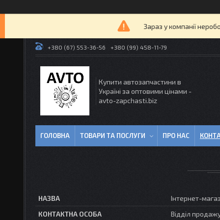
Зараз у компанії нероб
+380 (67) 553-36-56
+380 (99) 458-11-79
Купити автозапчастини в
Україні за оптовими цінами -
avto-zapchasti.biz
ГОЛОВНА
ТОВАРИ ТА ПОСЛУГИ
ПРО НАС
КОНТ
Інтернет-мага
Відділ продаж