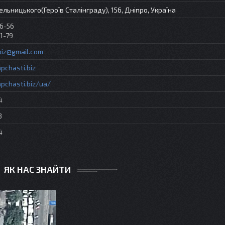
ельницького(Героїв Сталінграду), 156, Дніпро, Україна
36-56
1-79
biz@gmail.com
pchasti.biz
apchasti.biz/ua/
4
3
4
ЯК НАС ЗНАЙТИ