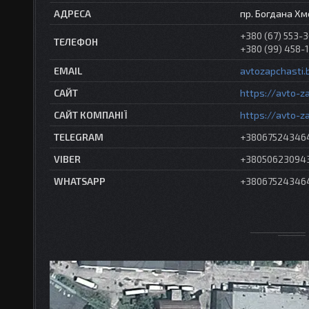
пр. Богдана Хм
+380 (67) 553-
+380 (99) 458-1
avtozapchasti.
https://avto-za
https://avto-z
+38067524346
+38050623094
+38067524346