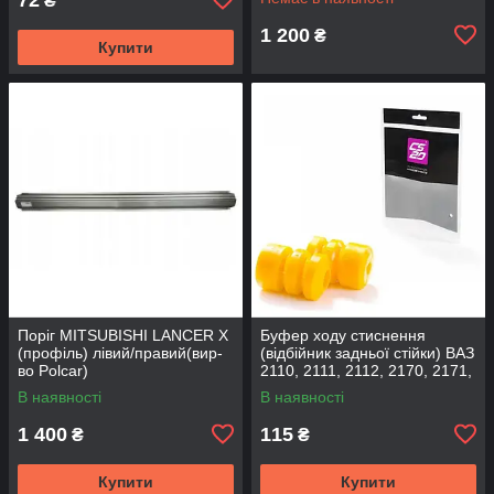
₴
1 200
₴
Купити
Поріг MITSUBISHI LANCER Х
Буфер ходу стиснення
(профіль) лівий/правий(вир-
(відбійник задньої стійки) ВАЗ
во Polcar)
2110, 2111, 2112, 2170, 2171,
2172 (2шт) (вир-во CS-20
В наявності
В наявності
1 400
115
₴
₴
Купити
Купити