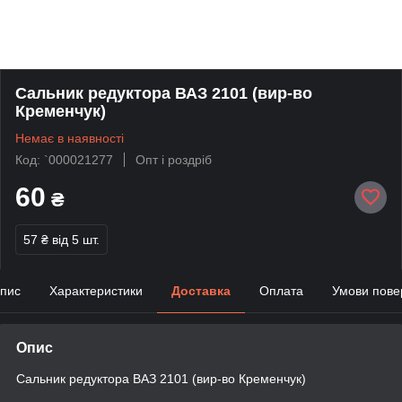
Сальник редуктора ВАЗ 2101 (вир-во
Кременчук)
Немає в наявності
Код: `000021277
Опт і роздріб
60
₴
57 ₴
від 5 шт.
пис
Характеристики
Доставка
Оплата
Умови пове
Опис
Сальник редуктора ВАЗ 2101 (вир-во Кременчук)