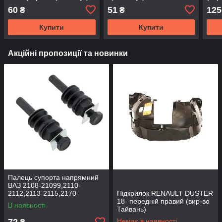
60
51
125
₴
₴
Купити
Купити
Акційні пропозиції та новинки
Палець супорта напрямний
ВАЗ 2108-21099,2110-
2112,2113-2115,2170-
Підкрилок RENAULT DUSTER
2172,2190, 1117-1119 (к-т
18- передній правий (вир-во
В наявності
2шт) (вир-во BEG-LINE)
Тайвань)
72
Немає в наявності