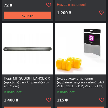
72
Немає в наявності
₴
1 200
₴
Купити
Поріг MITSUBISHI LANCER Х
Буфер ходу стиснення
(профіль) лівий/правий(вир-
(відбійник задньої стійки) ВАЗ
во Polcar)
2110, 2111, 2112, 2170, 2171,
2172 (2шт) (вир-во CS-20
В наявності
В наявності
1 400
115
₴
₴