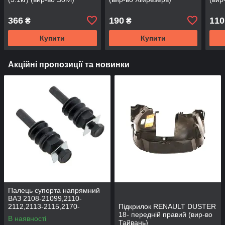
366
190
110
₴
₴
Купити
Купити
Акційні пропозиції та новинки
Палець супорта напрямний
ВАЗ 2108-21099,2110-
2112,2113-2115,2170-
Підкрилок RENAULT DUSTER
2172,2190, 1117-1119 (к-т
18- передній правий (вир-во
В наявності
2шт) (вир-во BEG-LINE)
Тайвань)