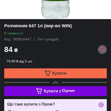
Розчинник 647 1л (вир-во WIN)
В наявності
Код: `000016447
Опт і роздріб
84
₴
79,80 ₴
від 5 шт.
Купити
або
Купити з
Що таке купити з Пром?