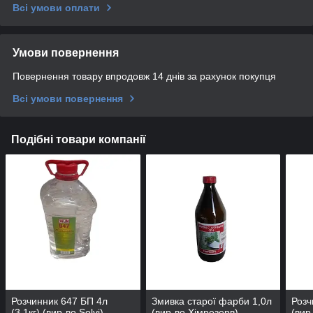
Всі умови оплати
Умови повернення
Повернення товару впродовж 14 днів за рахунок покупця
Всі умови повернення
Подібні товари компанії
Розчинник 647 БП 4л
Змивка старої фарби 1,0л
Розч
(3.1кг) (вир-во Solvi)
(вир-во Хімрезерв)
(вир