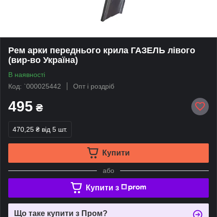
Рем арки переднього крила ГАЗЕЛЬ лівого
(вир-во Україна)
В наявності
Код: `000025442
Опт і роздріб
495
₴
470,25 ₴
від 5 шт.
Купити
або
Купити з
Що таке купити з Пром?