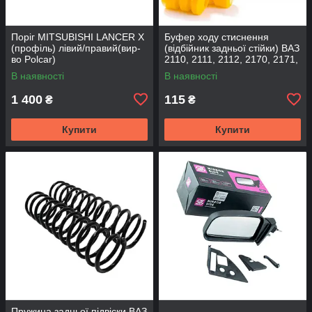
Поріг MITSUBISHI LANCER Х
Буфер ходу стиснення
(профіль) лівий/правий(вир-
(відбійник задньої стійки) ВАЗ
во Polcar)
2110, 2111, 2112, 2170, 2171,
2172 (2шт) (вир-во CS-20
В наявності
В наявності
1 400
115
₴
₴
Купити
Купити
Пружина задньої підвіски ВАЗ