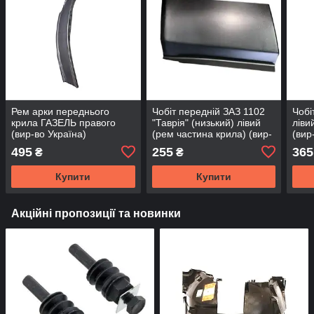
Рем арки переднього
Чобіт передній ЗАЗ 1102
Чобі
крила ГАЗЕЛЬ правого
"Таврія" (низький) лівий
ліви
(вир-во Україна)
(рем частина крила) (вир-
(вир
во Україна)
495
255
365
₴
₴
Купити
Купити
Акційні пропозиції та новинки