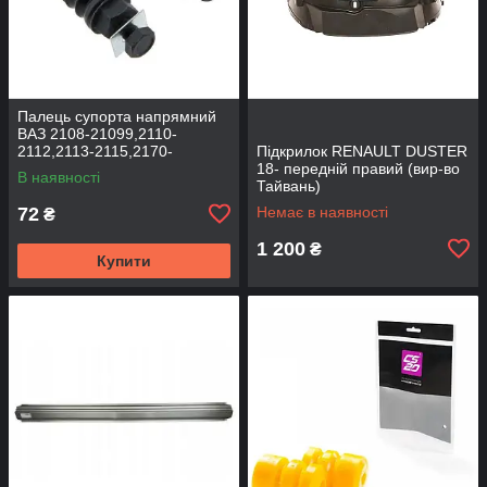
Палець супорта напрямний
ВАЗ 2108-21099,2110-
2112,2113-2115,2170-
Підкрилок RENAULT DUSTER
2172,2190, 1117-1119 (к-т
18- передній правий (вир-во
В наявності
2шт) (вир-во BEG-LINE)
Тайвань)
72
Немає в наявності
₴
1 200
₴
Купити