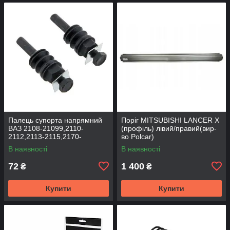
Палець супорта напрямний
Поріг MITSUBISHI LANCER Х
ВАЗ 2108-21099,2110-
(профіль) лівий/правий(вир-
2112,2113-2115,2170-
во Polcar)
2172,2190, 1117-1119 (к-т
В наявності
В наявності
2шт) (вир-во BEG-LINE)
72
1 400
₴
₴
Купити
Купити