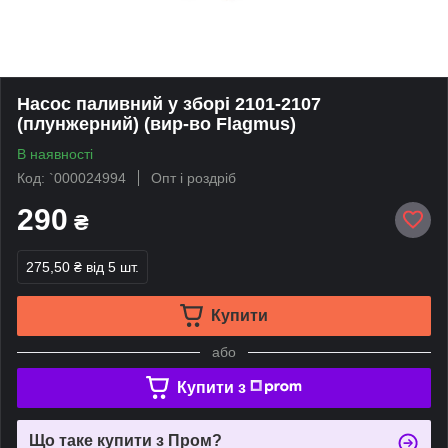
Насос паливний у зборі 2101-2107
(плунжерний) (вир-во Flagmus)
В наявності
Код: `000024994
Опт і роздріб
290
₴
275,50 ₴
від 5 шт.
Купити
або
Купити з
Що таке купити з Пром?