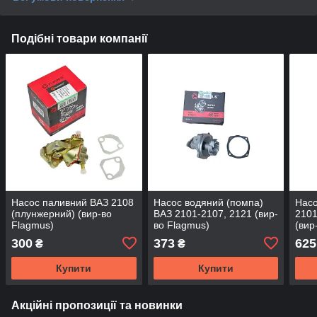
Подібні товари компанії
Насос паливний ВАЗ 2108
Насос водяний (помпа)
Насо
(плунжерний) (вир-во
ВАЗ 2101-2107, 2121 (вир-
2101
Flagmus)
во Flagmus)
(ви
300
373
625
₴
₴
Купити
Купити
Акційні пропозиції та новинки