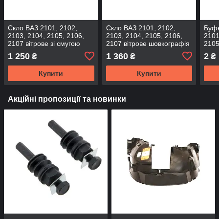
Скло ВАЗ 2101, 2102,
Скло ВАЗ 2101, 2102,
Буфе
2103, 2104, 2105, 2106,
2103, 2104, 2105, 2106,
2101
2107 вітрове зі смугою
2107 вітрове шовкографія
2105
(вир-во SafeGlass)
зі смугою (вир-во
1 250
1 360
2
₴
₴
₴
SafeGlass)
Купити
Купити
Акційні пропозиції та новинки