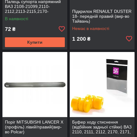
Палець супорта напрямний
ВАЗ 2108-21099,2110-
2112,2113-2115,2170-
Підкрилок RENAULT DUSTER
2172,2190, 1117-1119 (к-т
18- передній правий (вир-во
В наявності
2шт) (вир-во BEG-LINE)
Тайвань)
72
Немає в наявності
₴
1 200
₴
Купити
Поріг MITSUBISHI LANCER Х
Буфер ходу стиснення
(профіль) лівий/правий(вир-
(відбійник задньої стійки) ВАЗ
во Polcar)
2110, 2111, 2112, 2170, 2171,
2172 (2шт) (вир-во CS-20