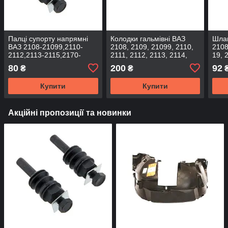
Палці супорту напрямні
Колодки гальмівні ВАЗ
Шлан
ВАЗ 2108-21099,2110-
2108, 2109, 21099, 2110,
2108
2112,2113-2115,2170-
2111, 2112, 2113, 2114,
19, 
2172,2190, 1117-1119 (к-т
2115, 2170, 2171, 2172
Уго
80
200
92
₴
₴
2шт) (вир-во Flagmus)
передні (к-т) (вир-во TDK)
Купити
Купити
Акційні пропозиції та новинки