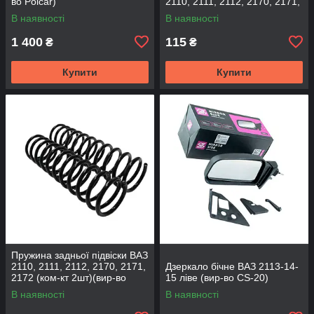
во Polcar)
2110, 2111, 2112, 2170, 2171,
2172 (2шт) (вир-во CS-20
В наявності
В наявності
1 400
115
₴
₴
Купити
Купити
Пружина задньої підвіски ВАЗ
2110, 2111, 2112, 2170, 2171,
Дзеркало бічне ВАЗ 2113-14-
2172 (ком-кт 2шт)(вир-во
15 ліве (вир-во CS-20)
SKADI)
В наявності
В наявності