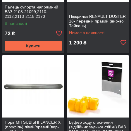
Палець супорта напрямний
ВАЗ 2108-21099,2110-
2112,2113-2115,2170-
Підкрилок RENAULT DUSTER
2172,2190, 1117-1119 (к-т
18- передній правий (вир-во
В наявності
2шт) (вир-во BEG-LINE)
Тайвань)
72
Немає в наявності
₴
1 200
₴
Купити
Поріг MITSUBISHI LANCER Х
Буфер ходу стиснення
(профіль) лівий/правий(вир-
(відбійник задньої стійки) ВАЗ