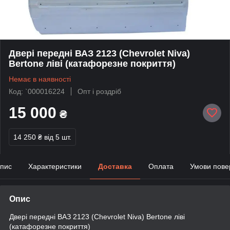
Двері передні ВАЗ 2123 (Chevrolet Niva)
Bertone ліві (катафорезне покриття)
Немає в наявності
Код: `000016224
Опт і роздріб
15 000
₴
14 250 ₴
від 5 шт.
пис
Характеристики
Доставка
Оплата
Умови пове
Опис
Двері передні ВАЗ 2123 (Chevrolet Niva) Bertone ліві
(катафорезне покриття)