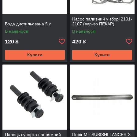
Насос паливний у зборі 2101-
Вода дистильована 5 л
2107 (вир-во ПЕКАР)
В наявності
В наявності
120
420
₴
₴
Купити
Купити
Палець супорта напрямний
Поріг MITSUBISHI LANCER Х