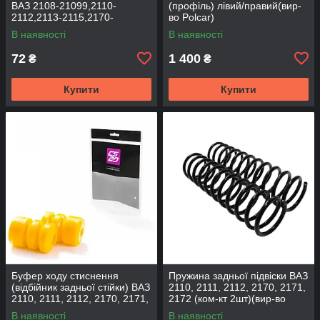
ВАЗ 2108-21099,2110-
(профіль) лівий/правий(вир-
2112,2113-2115,2170-
во Polcar)
2172,2190, 1117-1119 (к-т
В наявності
В наявності
2шт) (вир-во BEG-LINE)
72
1 400
₴
₴
Купити
Купити
Буфер ходу стиснення
Пружина задньої підвіски ВАЗ
(відбійник задньої стійки) ВАЗ
2110, 2111, 2112, 2170, 2171,
2110, 2111, 2112, 2170, 2171,
2172 (ком-кт 2шт)(вир-во
2172 (2шт) (вир-во CS-20
SKADI)
В наявності
В наявності