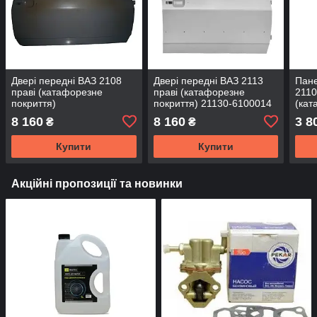
Двері передні ВАЗ 2108
Двері передні ВАЗ 2113
Пане
праві (катафорезне
праві (катафорезне
2110
покриття)
покриття) 21130-6100014
(кат
"Нак
8 160
8 160
3 8
₴
₴
част
620
Купити
Купити
Акційні пропозиції та новинки