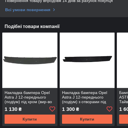
Повернення товару впродовж 14 днів за рахунок покупця
Всі умови повернення
Подібні товари компанії
Накладка бампера Opel
Накладка бампера Opel
Бам
Astra J 12-переднього
Astra J 12-переднього
ASTR
(подіум) під хром (вир-во
(подіум) з отворами під
Тайв
Тайвань)
парктронік (вир-во
1 130
1 300
1 6
₴
₴
Тайвань)
Купити
Купити