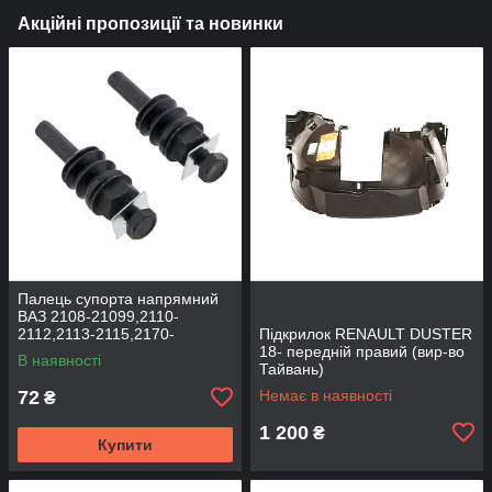
Акційні пропозиції та новинки
Палець супорта напрямний
ВАЗ 2108-21099,2110-
2112,2113-2115,2170-
Підкрилок RENAULT DUSTER
2172,2190, 1117-1119 (к-т
18- передній правий (вир-во
В наявності
2шт) (вир-во BEG-LINE)
Тайвань)
72
Немає в наявності
₴
1 200
₴
Купити