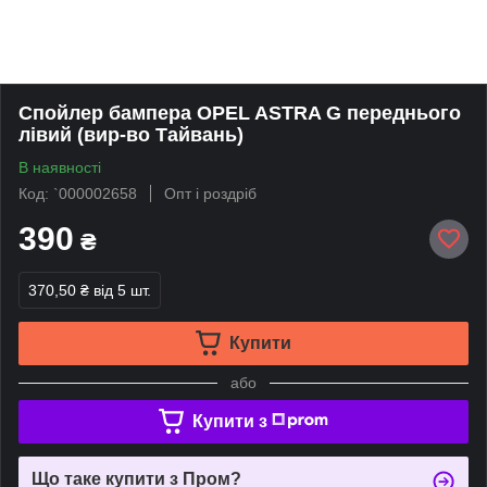
Спойлер бампера OPEL ASTRA G переднього
лівий (вир-во Тайвань)
В наявності
Код: `000002658
Опт і роздріб
390
₴
370,50 ₴
від 5 шт.
Купити
або
Купити з
Що таке купити з Пром?