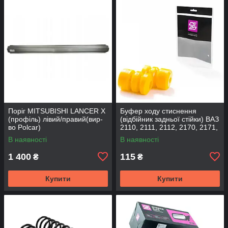
Поріг MITSUBISHI LANCER Х
Буфер ходу стиснення
(профіль) лівий/правий(вир-
(відбійник задньої стійки) ВАЗ
во Polcar)
2110, 2111, 2112, 2170, 2171,
2172 (2шт) (вир-во CS-20
В наявності
В наявності
1 400
115
₴
₴
Купити
Купити