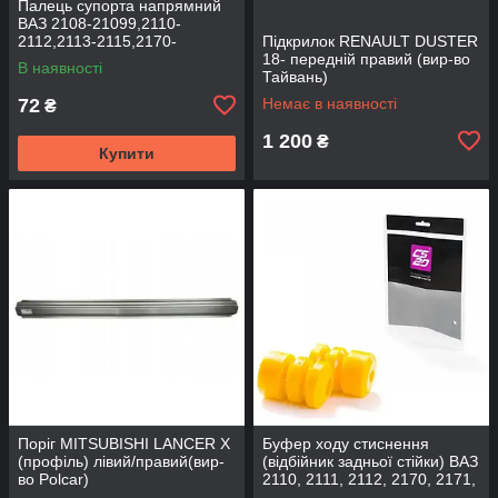
Палець супорта напрямний
ВАЗ 2108-21099,2110-
2112,2113-2115,2170-
Підкрилок RENAULT DUSTER
2172,2190, 1117-1119 (к-т
18- передній правий (вир-во
В наявності
2шт) (вир-во BEG-LINE)
Тайвань)
72
Немає в наявності
₴
1 200
₴
Купити
Поріг MITSUBISHI LANCER Х
Буфер ходу стиснення
(профіль) лівий/правий(вир-
(відбійник задньої стійки) ВАЗ
во Polcar)
2110, 2111, 2112, 2170, 2171,
2172 (2шт) (вир-во CS-20