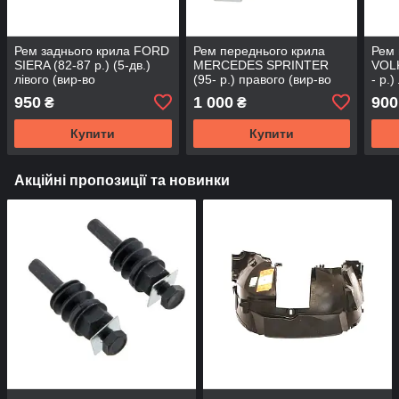
Рем заднього крила FORD
Рем переднього крила
Рем 
SIERA (82-87 р.) (5-дв.)
MERCEDES SPRINTER
VOL
лівого (вир-во
(95- р.) правого (вир-во
- р.)
KLOKKERHOLM) KH2550
KLOKKERHOLM)
KLO
950
1 000
900
₴
₴
581
Купити
Купити
Акційні пропозиції та новинки