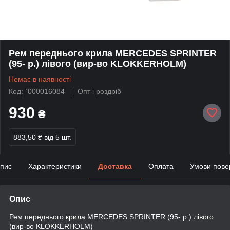
Рем переднього крила MERCEDES SPRINTER
(95- р.) лівого (вир-во KLOKKERHOLM)
Немає в наявності
Код: `000016084
Опт і роздріб
930
₴
883,50 ₴
від 5 шт.
пис
Характеристики
Доставка
Оплата
Умови пове
Опис
Рем переднього крила MERCEDES SPRINTER (95- р.) лівого
(вир-во KLOKKERHOLM)