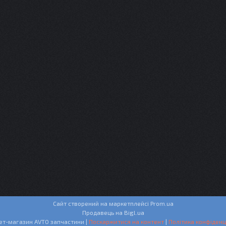
Сайт створений на маркетплейсі
Prom.ua
Продавець на Bigl.ua
Інтернет-магазин AVTO запчастини |
Поскаржитися на контент
|
Політика конфіденц