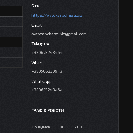
https://avto-zapchasti.biz
avtozapchasti.biz@gmail.com
+380675243464
+380506230943
+380675243464
ГРАФІК РОБОТИ
Понеділок
08:30
17:00