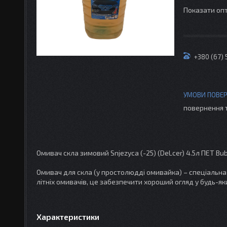
Показати опт
+380 (67)
повернення 
Омивач скла зимовий Snjezyca (-25) (DeLcer) 4.5л ПЕТ B
Омивач для скла (у простолюдді омивайка) – спеціальна
літніх омивачів, це забезпечити хороший огляд у будь-як
Характеристики