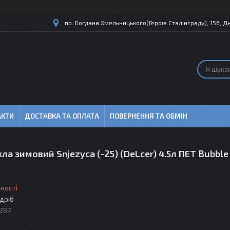
пр. Богдана Хмельницького(Героїв Сталінграду), 156, Дн
АКТИ
ДОСТАВКА ТА ОПЛАТА
ПОВЕРНЕННЯ ТА ОБМІН
ла зимовий Snjezyca (-25) (DeLcer) 4.5л ПЕТ Bubbl
ності
здріб
287