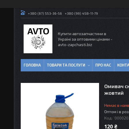
+380 (67) 553-36-56
+380 (99) 458-11-79
Купити автозапчастини в
Україні за оптовими цінами -
avto-zapchasti.biz
ГОЛОВНА
ТОВАРИ ТА ПОСЛУГИ
ПРО НАС
КОНТ
Омивач ск
жовтий
Немає в наяв
Оптом і в ро
Код:
`000020
120 ₴