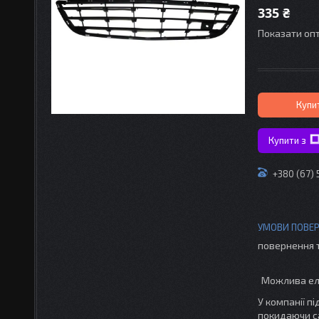
335 ₴
Показати опт
Купи
Купити з
+380 (67)
повернення 
У компанії п
покидаючи с