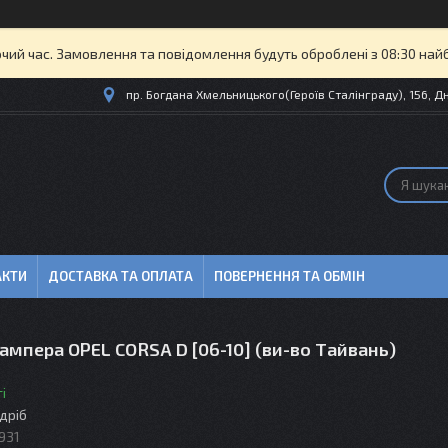
очий час. Замовлення та повідомлення будуть оброблені з 08:30 най
пр. Богдана Хмельницького(Героїв Сталінграду), 156, Дн
АКТИ
ДОСТАВКА ТА ОПЛАТА
ПОВЕРНЕННЯ ТА ОБМІН
ампера OPEL CORSA D [06-10] (ви-во Тайвань)
і
здріб
931