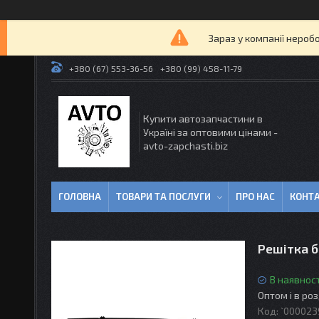
Зараз у компанії нероб
+380 (67) 553-36-56
+380 (99) 458-11-79
Купити автозапчастини в
Україні за оптовими цінами -
avto-zapchasti.biz
ГОЛОВНА
ТОВАРИ ТА ПОСЛУГИ
ПРО НАС
КОНТ
Решітка б
В наявност
Оптом і в ро
Код:
`000023