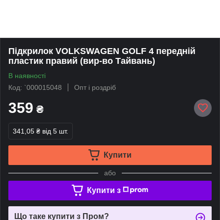
Підкрилок VOLKSWAGEN GOLF 4 передній
пластик правий (вир-во Тайвань)
В наявності
Код: `000015048
Опт і роздріб
359
₴
341,05 ₴
від 5 шт.
Купити
або
Купити з
Що таке купити з Пром?