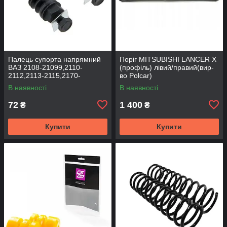
Палець супорта напрямний
Поріг MITSUBISHI LANCER Х
ВАЗ 2108-21099,2110-
(профіль) лівий/правий(вир-
2112,2113-2115,2170-
во Polcar)
2172,2190, 1117-1119 (к-т
В наявності
В наявності
2шт) (вир-во BEG-LINE)
72
1 400
₴
₴
Купити
Купити