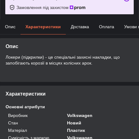
Замовлення під захистом
Опис
Характеристики
Доставка
Оплата
Умови 
Опис
Локери (підкрилки) - це спеціальні захисні накладки, що
запобігають корозії в місцях колісних арок.
Характеристики
Основні атрибути
Виробник
Volkswagen
Стан
Новий
Матеріал
Пластик
Сумісність з маркою
Volkswagen