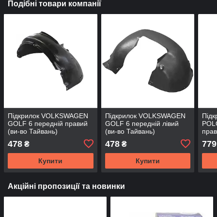
Подібні товари компанії
Підкрилок VOLKSWAGEN
Підкрилок VOLKSWAGEN
Під
GOLF 6 передній правий
GOLF 6 передній лівий
POLO
(ви-во Тайвань)
(ви-во Тайвань)
прав
478
478
779
₴
₴
Купити
Купити
Акційні пропозиції та новинки