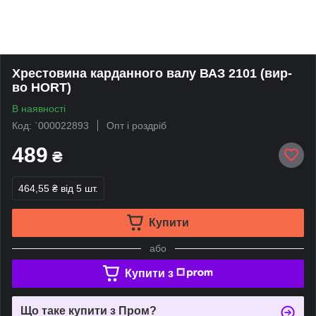
Хрестовина карданного валу ВАЗ 2101 (вир-
во HORT)
В наявності
Код: `000022893
Опт і роздріб
489
₴
464,55 ₴
від 5 шт.
Купити
або
Купити з
Що таке купити з Пром?