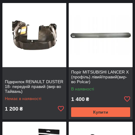
Поріг MITSUBISHI LANCER Х
(профіль) лівий/правий(вир-
Підкрилок RENAULT DUSTER
во Polcar)
18- передній правий (вир-во
В наявності
Тайвань)
Немає в наявності
1 400
₴
1 200
₴
Купити