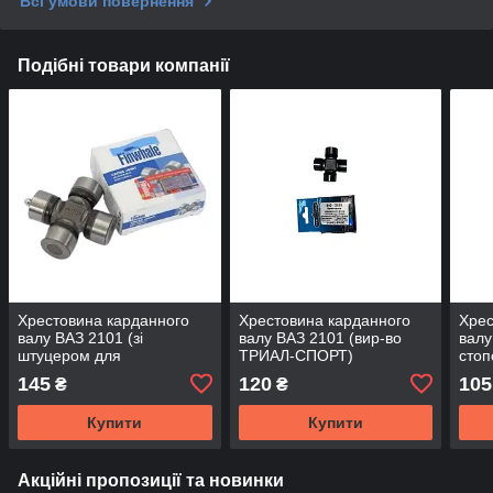
Всі умови повернення
Подібні товари компанії
Хрестовина карданного
Хрестовина карданного
Хрес
валу ВАЗ 2101 (зі
валу ВАЗ 2101 (вир-во
валу
штуцером для
ТРИАЛ-СПОРТ)
стоп
змащування) (вир-во
(вир
145
120
105
₴
₴
FINWHALE)
Купити
Купити
Акційні пропозиції та новинки