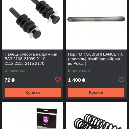
Палець супорта напрямний
Поріг MITSUBISHI LANCER Х
ВАЗ 2108-21099,2110-
(профіль) лівий/правий(вир-
2112,2113-2115,2170-
во Polcar)
2172,2190, 1117-1119 (к-т
В наявності
В наявності
2шт) (вир-во BEG-LINE)
72
1 400
₴
₴
Купити
Купити