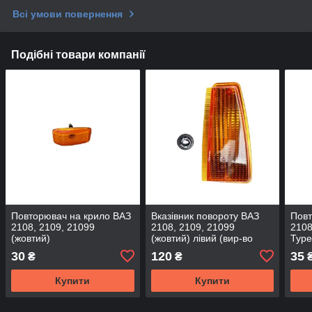
Всі умови повернення
Подібні товари компанії
Повторювач на крило ВАЗ
Вказівник повороту ВАЗ
Повт
2108, 2109, 21099
2108, 2109, 21099
2108
(жовтий)
(жовтий) лівий (вир-во
Туре
Autolight)
30
120
35
₴
₴
Купити
Купити