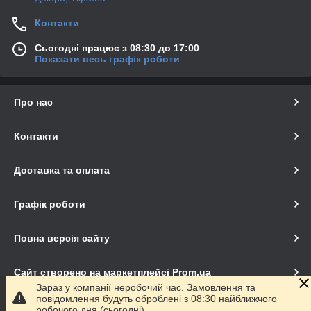
Контакти
Сьогодні працює з 08:30 до 17:00
Показати весь графік роботи
Про нас
Контакти
Доставка та оплата
Графік роботи
Повна версія сайту
Сайт створено на маркетплейсі
Prom.ua
Зараз у компанії неробочий час. Замовлення та
повідомлення будуть оброблені з 08:30 найближчого
Політика конфіденційності
робочого дня (сьогодні).