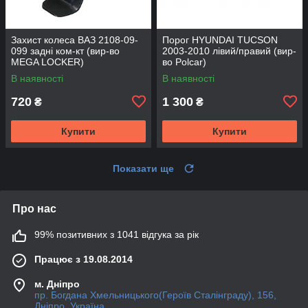
Захист колеса ВАЗ 2108-09-
Порог HYUNDAI TUCSON
099 задні ком-кт (вир-во
2003-2010 лівий/правий (вир-
MEGA LOCKER)
во Polcar)
В наявності
В наявності
720
1 300
₴
₴
Купити
Купити
Показати ще
Про нас
99% позитивних з 1041 відгука за рік
Працює з 19.08.2014
м. Дніпро
пр. Богдана Хмельницького(Героїв Сталінграду), 156,
Дніпро, Україна