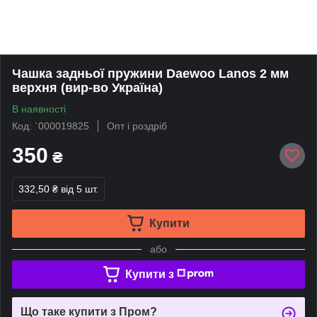
Чашка задньої пружини Daewoo Lanos 2 мм
верхня (вир-во Україна)
В наявності
Код: `000019825
Опт і роздріб
350
₴
332,50 ₴
від 5 шт.
Купити
або
Купити з
Що таке купити з Пром?