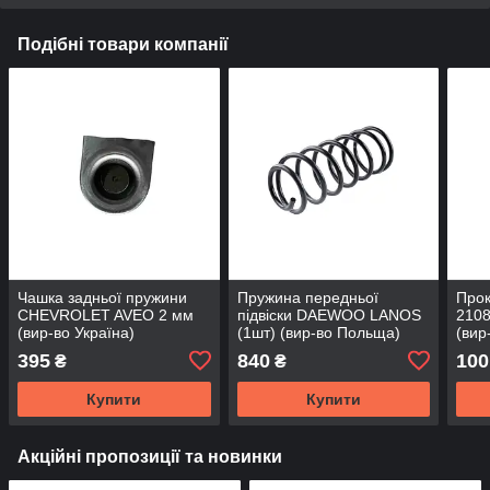
Подібні товари компанії
Чашка задньої пружини
Пружина передньої
Прок
CHEVROLET AVEO 2 мм
підвіски DAEWOO LANOS
2108
(вир-во Україна)
(1шт) (вир-во Польща)
(вир
395
840
100
₴
₴
Купити
Купити
Акційні пропозиції та новинки