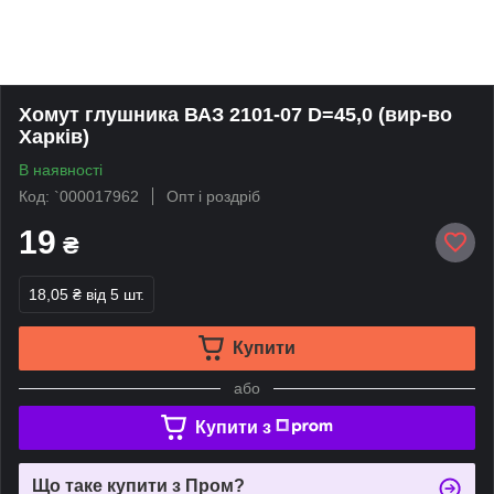
Хомут глушника ВАЗ 2101-07 D=45,0 (вир-во
Харків)
В наявності
Код: `000017962
Опт і роздріб
19
₴
18,05 ₴
від 5 шт.
Купити
або
Купити з
Що таке купити з Пром?