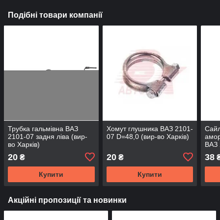
Подібні товари компанії
Трубка гальмівна ВАЗ
Хомут глушника ВАЗ 2101-
Сайл
2101-07 задня ліва (вир-
07 D=48,0 (вир-во Харків)
амор
во Харків)
ВАЗ 
(к-т
20
20
38
₴
₴
Купити
Купити
Акційні пропозиції та новинки