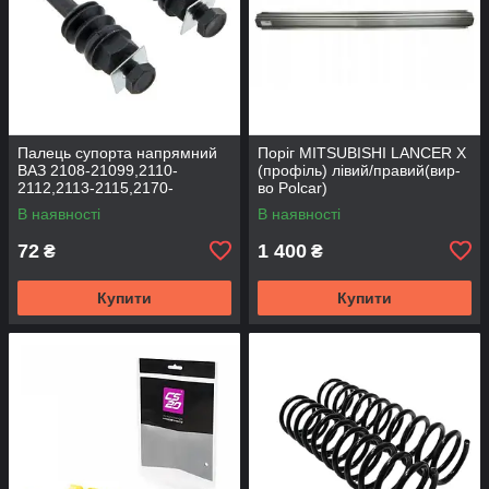
Палець супорта напрямний
Поріг MITSUBISHI LANCER Х
ВАЗ 2108-21099,2110-
(профіль) лівий/правий(вир-
2112,2113-2115,2170-
во Polcar)
2172,2190, 1117-1119 (к-т
В наявності
В наявності
2шт) (вир-во BEG-LINE)
72
1 400
₴
₴
Купити
Купити