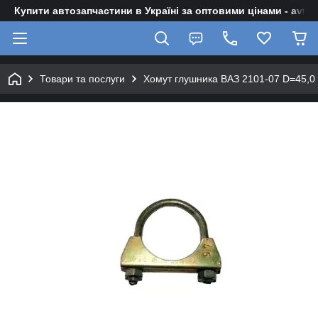
Купити автозапчастини в Україні за оптовими цінами - avto-z
Товари та послуги
Хомут глушника ВАЗ 2101-07 D=45,0 (