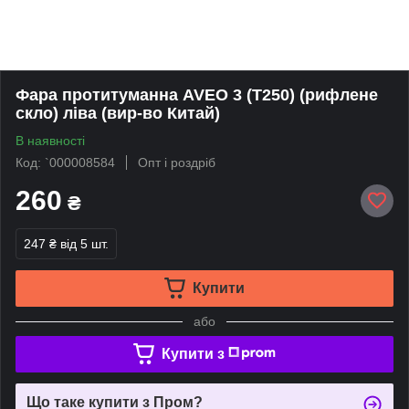
Фара протитуманна AVEO 3 (Т250) (рифлене
скло) ліва (вир-во Китай)
В наявності
Код: `000008584
Опт і роздріб
260
₴
247 ₴
від 5 шт.
Купити
або
Купити з
Що таке купити з Пром?