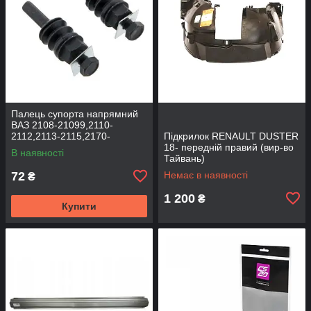
Палець супорта напрямний
ВАЗ 2108-21099,2110-
2112,2113-2115,2170-
Підкрилок RENAULT DUSTER
2172,2190, 1117-1119 (к-т
18- передній правий (вир-во
В наявності
2шт) (вир-во BEG-LINE)
Тайвань)
72
Немає в наявності
₴
1 200
₴
Купити