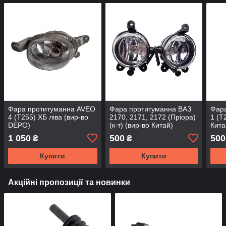
Фара протитуманна AVEO
Фара протитуманна ВАЗ
Фар
4 (Т255) ХБ ліва (вир-во
2170, 2171, 2172 (Пріора)
1 (Т
DEPO)
(к-т) (вир-во Китай)
Кита
1 050
500
500
₴
₴
Купити
Купити
Акційні пропозиції та новинки