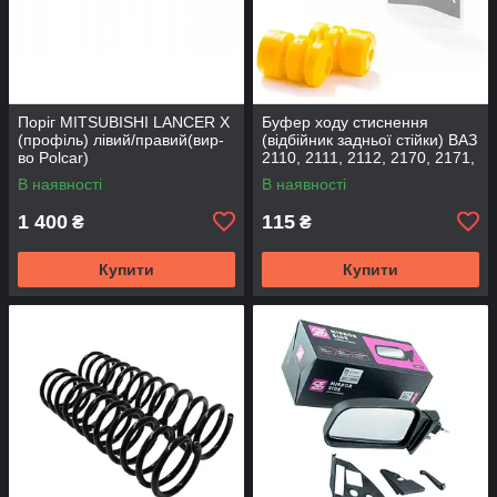
Поріг MITSUBISHI LANCER Х
Буфер ходу стиснення
(профіль) лівий/правий(вир-
(відбійник задньої стійки) ВАЗ
во Polcar)
2110, 2111, 2112, 2170, 2171,
2172 (2шт) (вир-во CS-20
В наявності
В наявності
1 400
115
₴
₴
Купити
Купити