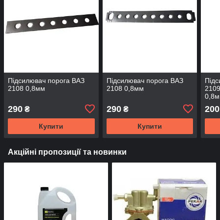
Підсилювач порога ВАЗ
Підсилювач порога ВАЗ
Підс
2108 0,8мм
2108 0,8мм
2109
0,8
290
290
200
₴
₴
Купити
Купити
Акційні пропозиції та новинки