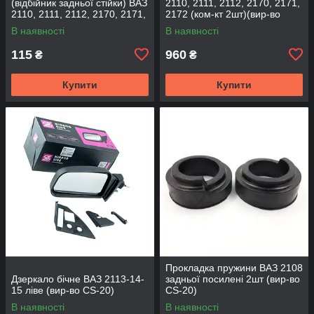
(відбійник задньої стійки) ВАЗ
2110, 2111, 2112, 2170, 2171,
2110, 2111, 2112, 2170, 2171,
2172 (ком-кт 2шт)(вир-во
2172 (2шт) (вир-во CS-20
SKADI)
В наявності
В наявності
115
960
₴
₴
Купити
Купити
Прокладка пружини ВАЗ 2108
Дзеркало бічне ВАЗ 2113-14-
задньої посилені 2шт (вир-во
15 ліве (вир-во CS-20)
CS-20)
В наявності
В наявності