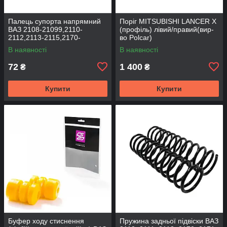
Палець супорта напрямний
Поріг MITSUBISHI LANCER Х
ВАЗ 2108-21099,2110-
(профіль) лівий/правий(вир-
2112,2113-2115,2170-
во Polcar)
2172,2190, 1117-1119 (к-т
В наявності
В наявності
2шт) (вир-во BEG-LINE)
72
1 400
₴
₴
Купити
Купити
Буфер ходу стиснення
Пружина задньої підвіски ВАЗ