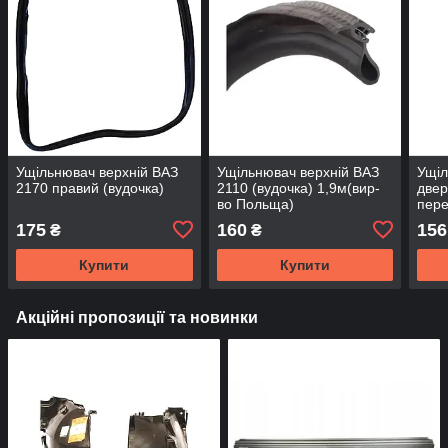
Ущільнювач верхній ВАЗ
Ущільнювач верхній ВАЗ
Ущіл
2170 правий (вудочка)
2110 (вудочка) 1,9м(вир-
двер
во Польща)
пере
(вир
175
160
156
₴
₴
610
Купити
Купити
Акційні пропозиції та новинки