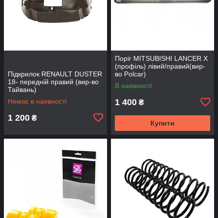
Поріг MITSUBISHI LANCER Х
(профіль) лівий/правий(вир-
Підкрилок RENAULT DUSTER
во Polcar)
18- передній правий (вир-во
В наявності
Тайвань)
Немає в наявності
1 400
₴
1 200
₴
Купити