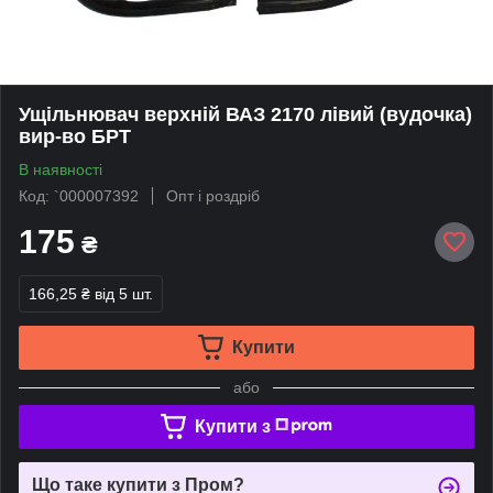
Ущільнювач верхній ВАЗ 2170 лівий (вудочка)
вир-во БРТ
В наявності
Код: `000007392
Опт і роздріб
175
₴
166,25 ₴
від 5 шт.
Купити
або
Купити з
Що таке купити з Пром?