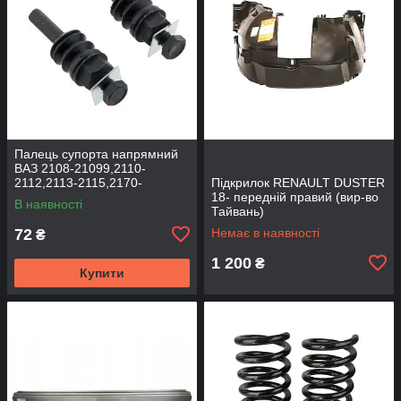
Палець супорта напрямний
ВАЗ 2108-21099,2110-
2112,2113-2115,2170-
Підкрилок RENAULT DUSTER
2172,2190, 1117-1119 (к-т
18- передній правий (вир-во
В наявності
2шт) (вир-во BEG-LINE)
Тайвань)
72
Немає в наявності
₴
1 200
₴
Купити