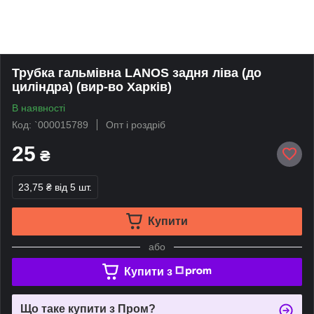
Трубка гальмівна LANOS задня ліва (до
циліндра) (вир-во Харків)
В наявності
Код: `000015789
Опт і роздріб
25
₴
23,75 ₴
від 5 шт.
Купити
або
Купити з
Що таке купити з Пром?