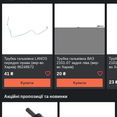
Трубка гальмівна LANOS
Трубка гальмівна ВАЗ
Труб
передня права (вир-во
2101-07 задня ліва (вир-
2101
Харків) 96248672
во Харків)
во Х
41
20
₴
₴
23
Купити
Купити
Акційні пропозиції та новинки