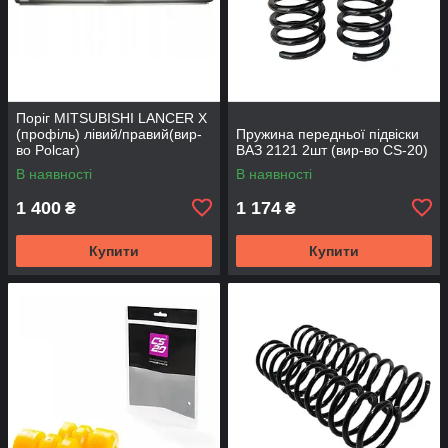
Поріг MITSUBISHI LANCER Х
(профіль) лівий/правий(вир-
Пружина передньої підвіски
во Polcar)
ВАЗ 2121 2шт (вир-во CS-20)
В наявності
В наявності
1 400
1 174
₴
₴
Купити
Купити