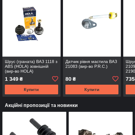
Шрус (граната) ВАЗ 1118 з
Датчик рівня мастила ВАЗ
Шрус
ABS (HOLA) зовнішній
21083 (вир-во P.R.C.)
2109
(вир-во HOLA)
2190
(сеп
1 349
80
735
₴
₴
FLA
Купити
Купити
Акційні пропозиції та новинки