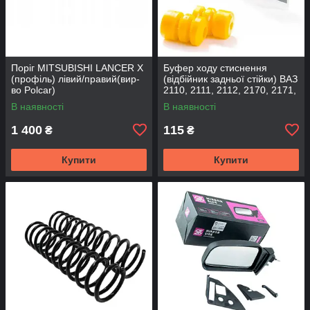
Поріг MITSUBISHI LANCER Х
Буфер ходу стиснення
(профіль) лівий/правий(вир-
(відбійник задньої стійки) ВАЗ
во Polcar)
2110, 2111, 2112, 2170, 2171,
2172 (2шт) (вир-во CS-20
В наявності
В наявності
1 400
115
₴
₴
Купити
Купити