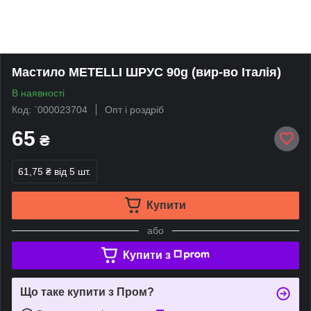
Мастило METELLI ШРУС 90g (вир-во Італія)
В наявності
Код: `000023704
Опт і роздріб
65
₴
61,75 ₴
від 5 шт.
Купити
або
Купити з
Що таке купити з Пром?