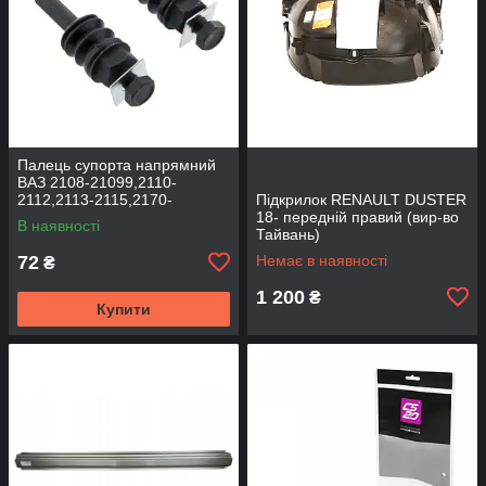
Палець супорта напрямний
ВАЗ 2108-21099,2110-
2112,2113-2115,2170-
Підкрилок RENAULT DUSTER
2172,2190, 1117-1119 (к-т
18- передній правий (вир-во
В наявності
2шт) (вир-во BEG-LINE)
Тайвань)
72
Немає в наявності
₴
1 200
₴
Купити