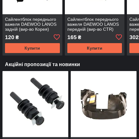
Сайлентблок переднього
Сайлентблок переднього
Сайл
важеля DAEWOO LANOS
важеля DAEWOO LANOS
важ
задній (вир-во Корея)
передній (вир-во CTR)
пере
Р90235040
PM9
120
165
302
₴
₴
Купити
Купити
Акційні пропозиції та новинки