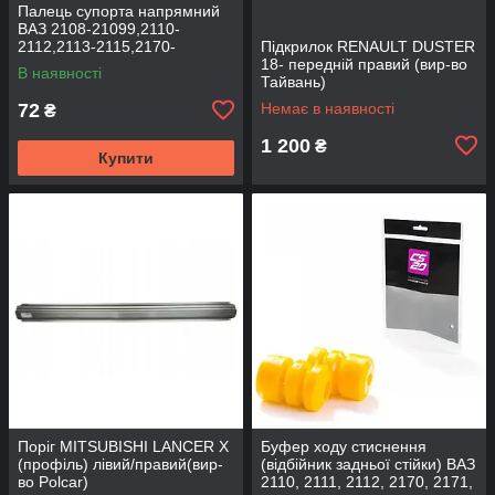
Палець супорта напрямний
ВАЗ 2108-21099,2110-
2112,2113-2115,2170-
Підкрилок RENAULT DUSTER
2172,2190, 1117-1119 (к-т
18- передній правий (вир-во
В наявності
2шт) (вир-во BEG-LINE)
Тайвань)
72
Немає в наявності
₴
1 200
₴
Купити
Поріг MITSUBISHI LANCER Х
Буфер ходу стиснення
(профіль) лівий/правий(вир-
(відбійник задньої стійки) ВАЗ
во Polcar)
2110, 2111, 2112, 2170, 2171,