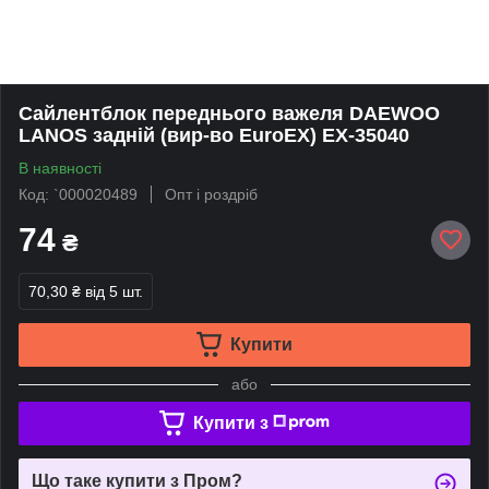
Сайлентблок переднього важеля DAEWOO
LANOS задній (вир-во EuroEX) EX-35040
В наявності
Код: `000020489
Опт і роздріб
74
₴
70,30 ₴
від 5 шт.
Купити
або
Купити з
Що таке купити з Пром?