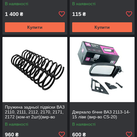
2172 (2шт) (вир-во CS-20
В наявності
В наявності
1 400
115
₴
₴
Купити
Купити
Пружина задньої підвіски ВАЗ
2110, 2111, 2112, 2170, 2171,
Дзеркало бічне ВАЗ 2113-14-
2172 (ком-кт 2шт)(вир-во
15 ліве (вир-во CS-20)
SKADI)
В наявності
В наявності
960
600
₴
₴