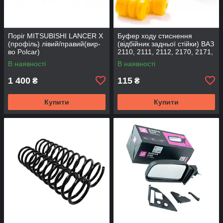
Поріг MITSUBISHI LANCER Х
Буфер ходу стиснення
(профіль) лівий/правий(вир-
(відбійник задньої стійки) ВАЗ
во Polcar)
2110, 2111, 2112, 2170, 2171,
2172 (2шт) (вир-во CS-20
В наявності
В наявності
1 400
115
₴
₴
Купити
Купити