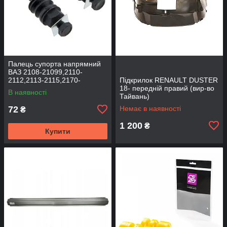
Палець супорта напрямний
ВАЗ 2108-21099,2110-
2112,2113-2115,2170-
Підкрилок RENAULT DUSTER
2172,2190, 1117-1119 (к-т
18- передній правий (вир-во
В наявності
2шт) (вир-во BEG-LINE)
Тайвань)
72
Немає в наявності
₴
1 200
₴
Купити