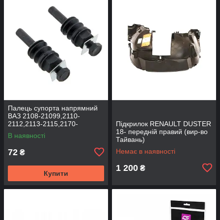
Палець супорта напрямний
ВАЗ 2108-21099,2110-
2112,2113-2115,2170-
Підкрилок RENAULT DUSTER
2172,2190, 1117-1119 (к-т
18- передній правий (вир-во
В наявності
2шт) (вир-во BEG-LINE)
Тайвань)
72
Немає в наявності
₴
1 200
₴
Купити