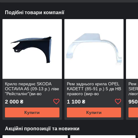
Подібні товари компанії
Крило переднє SKODA
Рем заднього крила OPEL
Рем 
OCTAVIA А5 (09-13 р.) ліве
KADETT (85-91 р.) 5 дв НВ
SIER
"Рейсталінг"(ви-во
правого (вир-во
ліво
Тайвань)
KLOKKERHOLM)
KLO
2 000
1 100
950
₴
₴
581
Купити
Купити
Акційні пропозиції та новинки