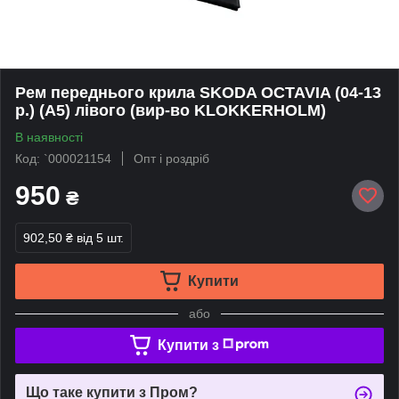
Рем переднього крила SKODA OCTAVIA (04-13
р.) (А5) лівого (вир-во KLOKKERHOLM)
В наявності
Код: `000021154
Опт і роздріб
950
₴
902,50 ₴
від 5 шт.
Купити
або
Купити з
Що таке купити з Пром?