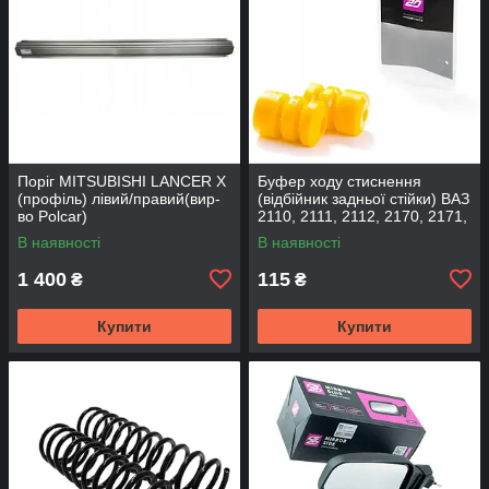
Поріг MITSUBISHI LANCER Х
Буфер ходу стиснення
(профіль) лівий/правий(вир-
(відбійник задньої стійки) ВАЗ
во Polcar)
2110, 2111, 2112, 2170, 2171,
2172 (2шт) (вир-во CS-20
В наявності
В наявності
1 400
115
₴
₴
Купити
Купити