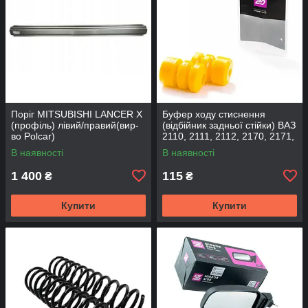
Поріг MITSUBISHI LANCER Х
Буфер ходу стиснення
(профіль) лівий/правий(вир-
(відбійник задньої стійки) ВАЗ
во Polcar)
2110, 2111, 2112, 2170, 2171,
2172 (2шт) (вир-во CS-20
В наявності
В наявності
1 400
115
₴
₴
Купити
Купити