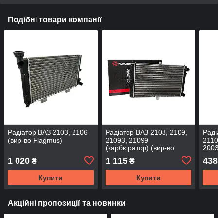
Подібні товари компанії
Радіатор ВАЗ 2103, 2106
Радіатор ВАЗ 2108, 2109,
Раді
(вир-во Flagmus)
21093, 21099
2110
(карбюратор) (вир-во
2003
Flagmus)
2170
1 020
1 115
438
₴
₴
Flag
Купити
Купити
Акційні пропозиції та новинки