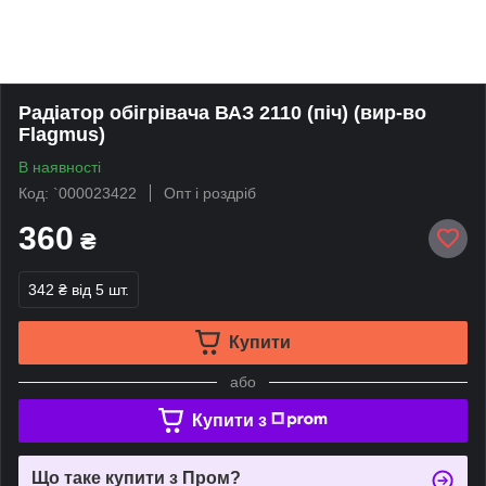
Радіатор обігрівача ВАЗ 2110 (піч) (вир-во
Flagmus)
В наявності
Код: `000023422
Опт і роздріб
360
₴
342 ₴
від 5 шт.
Купити
або
Купити з
Що таке купити з Пром?