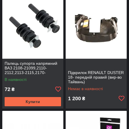
Палець супорта напрямний
ВАЗ 2108-21099,2110-
2112,2113-2115,2170-
Підкрилок RENAULT DUSTER
2172,2190, 1117-1119 (к-т
18- передній правий (вир-во
В наявності
2шт) (вир-во BEG-LINE)
Тайвань)
72
Немає в наявності
₴
1 200
₴
Купити