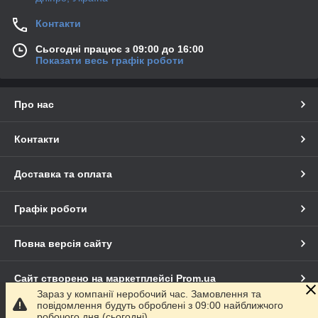
Контакти
Сьогодні працює з 09:00 до 16:00
Показати весь графік роботи
Про нас
Контакти
Доставка та оплата
Графік роботи
Повна версія сайту
Сайт створено на маркетплейсі
Prom.ua
Зараз у компанії неробочий час. Замовлення та
повідомлення будуть оброблені з 09:00 найближчого
Політика конфіденційності
робочого дня (сьогодні).