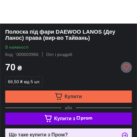
Полоска під фари DAEWOO LANOS (Деу
Ланос) права (вир-во Тайвань)
В наявності
Код: `000003966
Опт і роздріб
70
₴
66,50 ₴
від 5 шт.
Купити
або
Купити з
Що таке купити з Пром?