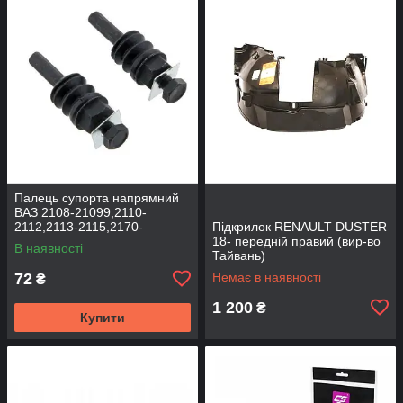
Палець супорта напрямний
ВАЗ 2108-21099,2110-
2112,2113-2115,2170-
Підкрилок RENAULT DUSTER
2172,2190, 1117-1119 (к-т
18- передній правий (вир-во
В наявності
2шт) (вир-во BEG-LINE)
Тайвань)
72
Немає в наявності
₴
1 200
₴
Купити