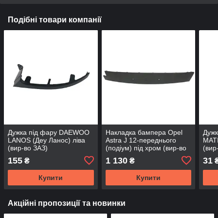
Подібні товари компанії
Дужка під фару DAEWOO
Накладка бампера Opel
Дуж
LANOS (Деу Ланос) ліва
Astra J 12-переднього
MATI
(вир-во ЗАЗ)
(подіум) під хром (вир-во
(вир
Тайвань)
963
155
1 130
31
₴
₴
Купити
Купити
Акційні пропозиції та новинки