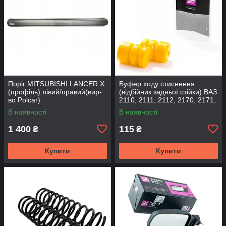
Поріг MITSUBISHI LANCER Х
Буфер ходу стиснення
(профіль) лівий/правий(вир-
(відбійник задньої стійки) ВАЗ
во Polcar)
2110, 2111, 2112, 2170, 2171,
2172 (2шт) (вир-во CS-20
В наявності
В наявності
1 400
115
₴
₴
Купити
Купити