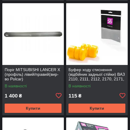
Поріг MITSUBISHI LANCER Х
Буфер ходу стиснення
(профіль) лівий/правий(вир-
(відбійник задньої стійки) ВАЗ
во Polcar)
2110, 2111, 2112, 2170, 2171,
2172 (2шт) (вир-во CS-20
В наявності
В наявності
1 400
115
₴
₴
Купити
Купити