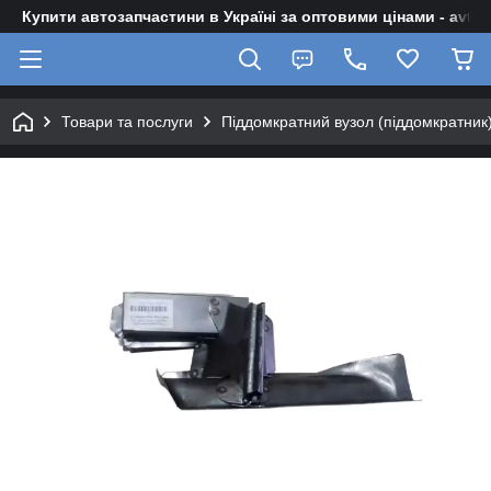
Купити автозапчастини в Україні за оптовими цінами - avto-z
Товари та послуги
Піддомкратний вузол (піддомкратник) 