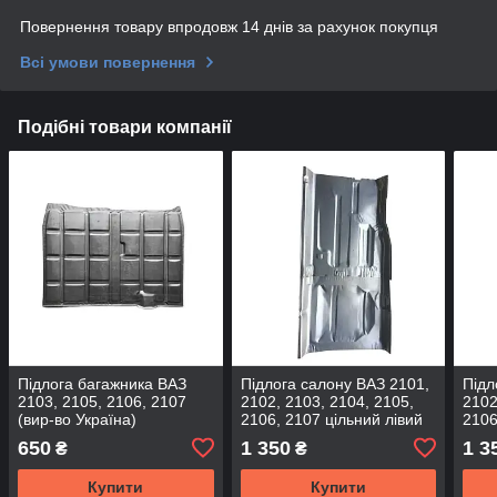
Повернення товару впродовж 14 днів за рахунок покупця
Всі умови повернення
Подібні товари компанії
Підлога багажника ВАЗ
Підлога салону ВАЗ 2101,
Підл
2103, 2105, 2106, 2107
2102, 2103, 2104, 2105,
2102
(вир-во Україна)
2106, 2107 цільний лівий
2106
(вир-во Україна)
прав
650
1 350
1 3
₴
₴
Купити
Купити