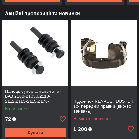
Акційні пропозиції та новинки
Палець супорта напрямний
ВАЗ 2108-21099,2110-
2112,2113-2115,2170-
Підкрилок RENAULT DUSTER
2172,2190, 1117-1119 (к-т
18- передній правий (вир-во
В наявності
2шт) (вир-во BEG-LINE)
Тайвань)
72
Немає в наявності
₴
1 200
₴
Купити