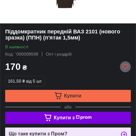
Піддомкратник передній ВАЗ 2101 (нового
зразка) (ППН) (п'ятак 1,5мм)
В наявності
Код: `000008598
Опт і роздріб
170
₴
161,50 ₴
від 5 шт.
Купити
або
Купити з
Що таке купити з Пром?