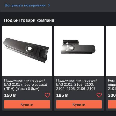
Всі умови повернення
Подібні товари компанії
Піддомкратник передній
Піддомкратник передній
Рем 
ВАЗ 2101 (нового зразка)
ВАЗ 2101, 2102, 2103,
підд
(ППН) (п'ятак 0,8мм)
2104, 2105, 2106, 2107
2101
(старого зразка) лівий
жаро
150
185
300
₴
₴
Купити
Купити