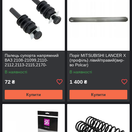
Палець супорта напрямний
Поріг MITSUBISHI LANCER Х
ВАЗ 2108-21099,2110-
(профіль) лівий/правий(вир-
2112,2113-2115,2170-
во Polcar)
2172,2190, 1117-1119 (к-т
В наявності
В наявності
2шт) (вир-во BEG-LINE)
72
1 400
₴
₴
Купити
Купити