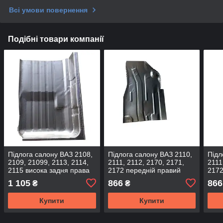
Всі умови повернення
Подібні товари компанії
Підлога салону ВАЗ 2108,
Підлога салону ВАЗ 2110,
Підл
2109, 21099, 2113, 2114,
2111, 2112, 2170, 2171,
2111
2115 висока задня права
2172 передній правий
2172
(вир-во Україна)
(вир-во Україна)
во У
1 105
866
866
₴
₴
Купити
Купити