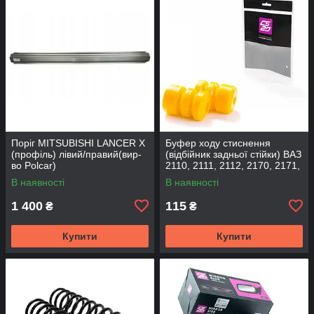
Поріг MITSUBISHI LANCER Х
Буфер ходу стиснення
(профіль) лівий/правий(вир-
(відбійник задньої стійки) ВАЗ
во Polcar)
2110, 2111, 2112, 2170, 2171,
2172 (2шт) (вир-во CS-20
В наявності
В наявності
1 400
115
₴
₴
Купити
Купити