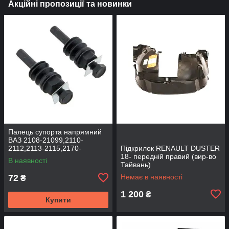
Акційні пропозиції та новинки
Палець супорта напрямний
ВАЗ 2108-21099,2110-
2112,2113-2115,2170-
Підкрилок RENAULT DUSTER
2172,2190, 1117-1119 (к-т
18- передній правий (вир-во
В наявності
2шт) (вир-во BEG-LINE)
Тайвань)
72
Немає в наявності
₴
1 200
₴
Купити