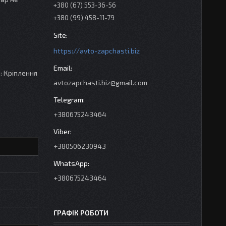
+380 (67) 553-36-56
+380 (99) 458-11-79
https://avto-zapchasti.biz
: Кріплення
avtozapchasti.biz@gmail.com
+380675243464
+380506230943
+380675243464
ГРАФІК РОБОТИ