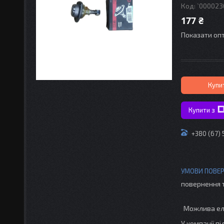
Код:
`000023
177 ₴
Показати опт
Купи
Купити з
+380 (67)
повернення 
У компанії п