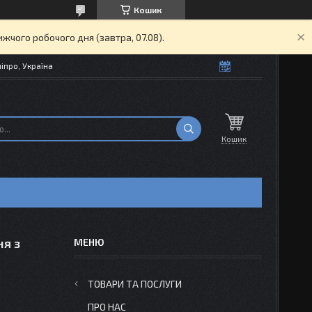
Кошик
жчого робочого дня (завтра, 07.08).
іпро, Україна
Кошик
ня з
ТОВАРИ ТА ПОСЛУГИ
ПРО НАС