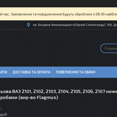
й час. Замовлення та повідомлення будуть оброблені з 08:30 найбли
пр. Богдана Хмельницького(Героїв Сталінграду), 156, Дн
АКТИ
ДОСТАВКА ТА ОПЛАТА
ПОВЕРНЕННЯ ТА ОБМІН
ова ВАЗ 2101, 2102, 2103, 2104, 2105, 2106, 2107 ниж
робами (вир-во Flagmus)
і
здріб