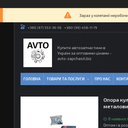
Зараз у компанії неробочи
+380 (67) 553-36-56
+380 (99) 458-11-79
Купити автозапчастини в
Україні за оптовими цінами -
avto-zapchasti.biz
ГОЛОВНА
ТОВАРИ ТА ПОСЛУГИ
ПРО НАС
КОНТ
Опора куль
металови
В наявност
Оптом і в ро