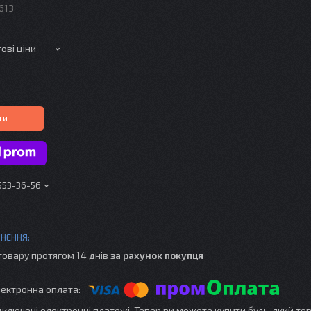
613
ові ціни
ти
 553-36-56
товару протягом 14 днів
за рахунок покупця
ідключені електронні платежі. Тепер ви можете купити будь-який то