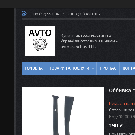
+380 (67) 553-36-56
+380 (99) 458-11-79
Купити автозапчастини в
Україні за оптовими цінами -
avto-zapchasti.biz
ГОЛОВНА
ТОВАРИ ТА ПОСЛУГИ
ПРО НАС
КОНТ
Оббивка с
Немає в наяв
Оптом і в ро
Код:
`000007
190 ₴
Показати опт