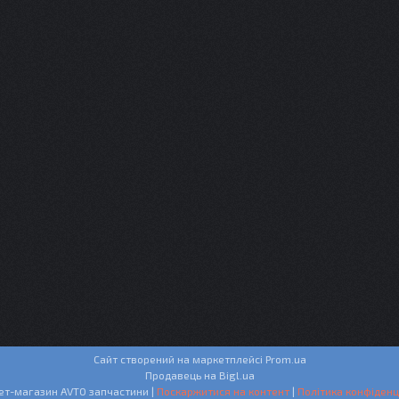
Сайт створений на маркетплейсі
Prom.ua
Продавець на Bigl.ua
Інтернет-магазин AVTO запчастини |
Поскаржитися на контент
|
Політика конфіденц