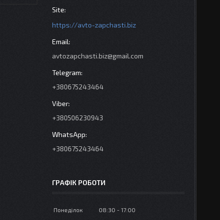
https://avto-zapchasti.biz
avtozapchasti.biz@gmail.com
+380675243464
+380506230943
+380675243464
ГРАФІК РОБОТИ
Понеділок
08:30
17:00