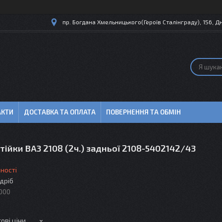
пр. Богдана Хмельницького(Героїв Сталінграду), 156, Дн
АКТИ
ДОСТАВКА ТА ОПЛАТА
ПОВЕРНЕННЯ ТА ОБМІН
тійки ВАЗ 2108 (2ч.) задньої 2108-5402142/43
ності
здріб
000
ові ціни