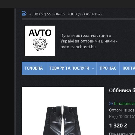
+380 (67) 553-36-56
+380 (99) 458-11-79
Купити автозапчастини в
Україні за оптовими цінами -
avto-zapchasti.biz
ГОЛОВНА
ТОВАРИ ТА ПОСЛУГИ
ПРО НАС
КОНТ
Оббивка б
В наявност
Оптом і в ро
Код:
`000014
1 320 ₴
Показати опт