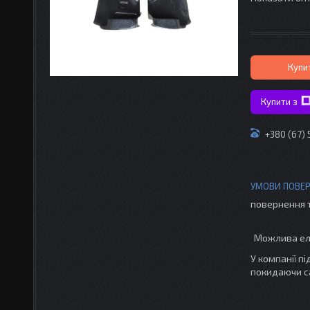
Купи
Купити з
+380 (67)
повернення 
У компанії п
покидаючи с