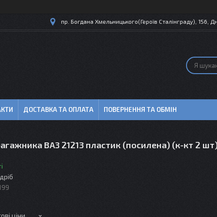
пр. Богдана Хмельницького(Героїв Сталінграду), 156, Дн
АКТИ
ДОСТАВКА ТА ОПЛАТА
ПОВЕРНЕННЯ ТА ОБМІН
агажника ВАЗ 21213 пластик (посилена) (к-кт 2 шт
і
здріб
199
ові ціни