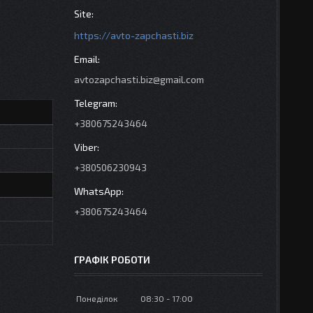
https://avto-zapchasti.biz
avtozapchasti.biz@gmail.com
+380675243464
+380506230943
+380675243464
ГРАФІК РОБОТИ
Понеділок
08:30
17:00