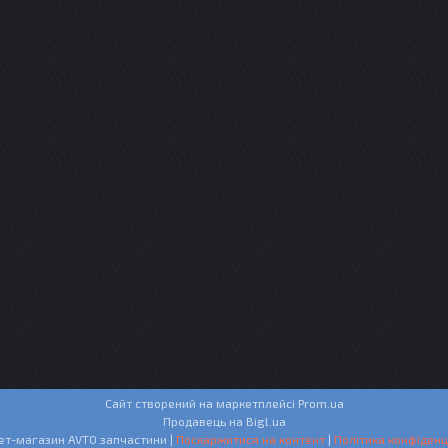
Сайт створений на маркетплейсі
Prom.ua
Продавець на Bigl.ua
Інтернет-магазин AVTO запчастини |
Поскаржитися на контент
|
Політика конфіденц