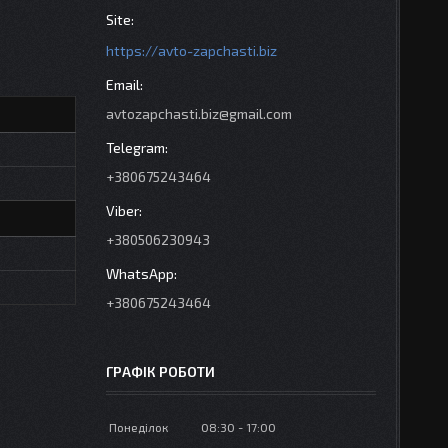
https://avto-zapchasti.biz
avtozapchasti.biz@gmail.com
+380675243464
+380506230943
+380675243464
ГРАФІК РОБОТИ
Понеділок
08:30
17:00