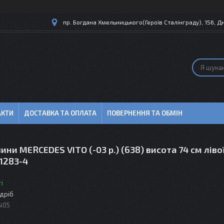
пр. Богдана Хмельницького(Героїв Сталінграду), 156, Дн
АКТИ
ДОСТАВКА ТА ОПЛАТА
ПОВЕРНЕННЯ ТА ОБМІН
ини MERCEDES VITO (-03 р.) (638) висота 74 см ліво
01283-4
і
здріб
405