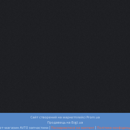
Сайт створений на маркетплейсі
Prom.ua
Продавець на Bigl.ua
Інтернет-магазин AVTO запчастини |
Поскаржитися на контент
|
Політика конфіденц