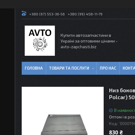
+380 (67) 553-36-56
+380 (99) 458-11-79
Купити автозапчастини в
Україні за оптовими цінами -
avto-zapchasti.biz
ГОЛОВНА
ТОВАРИ ТА ПОСЛУГИ
ПРО НАС
КОНТ
Низ боков
Polcar) 5
В наявност
Оптом і в ро
Код:
`000019
830 ₴