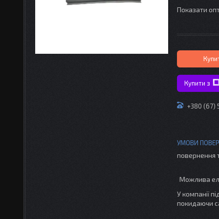
Показати опт
Купи
Купити з
+380 (67)
повернення 
У компанії п
покидаючи с