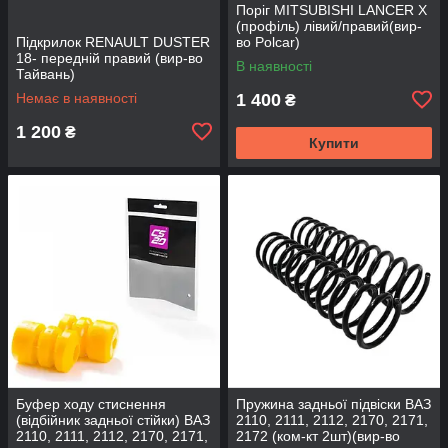
Поріг MITSUBISHI LANCER Х
(профіль) лівий/правий(вир-
Підкрилок RENAULT DUSTER
во Polcar)
18- передній правий (вир-во
В наявності
Тайвань)
Немає в наявності
1 400
₴
1 200
₴
Купити
Буфер ходу стиснення
Пружина задньої підвіски ВАЗ
(відбійник задньої стійки) ВАЗ
2110, 2111, 2112, 2170, 2171,
2110, 2111, 2112, 2170, 2171,
2172 (ком-кт 2шт)(вир-во