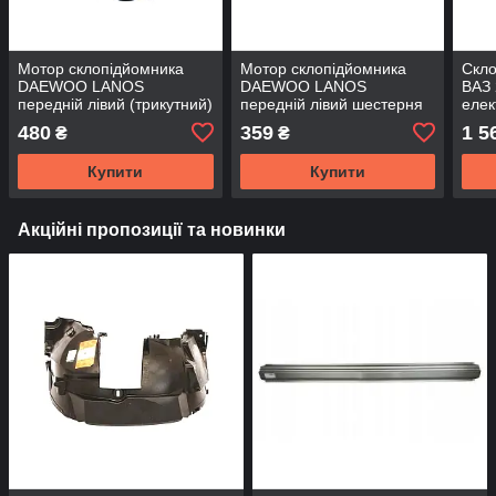
Мотор склопідйомника
Мотор склопідйомника
Скло
DAEWOO LANOS
DAEWOO LANOS
ВАЗ 
передній лівий (трикутний)
передній лівий шестерня
елек
(вир-во EuroEX)
(привід, моторедуктор)
Форв
480
359
1 5
₴
₴
(вир-во FLAGMUS)
Купити
Купити
Акційні пропозиції та новинки