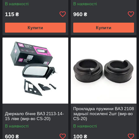
2172 (2шт) (вир-во CS-20
SKADI)
В наявності
В наявності
115
960
₴
₴
Купити
Купити
Прокладка пружини ВАЗ 2108
Дзеркало бічне ВАЗ 2113-14-
задньої посилені 2шт (вир-во
15 ліве (вир-во CS-20)
CS-20)
В наявності
В наявності
600
100
₴
₴