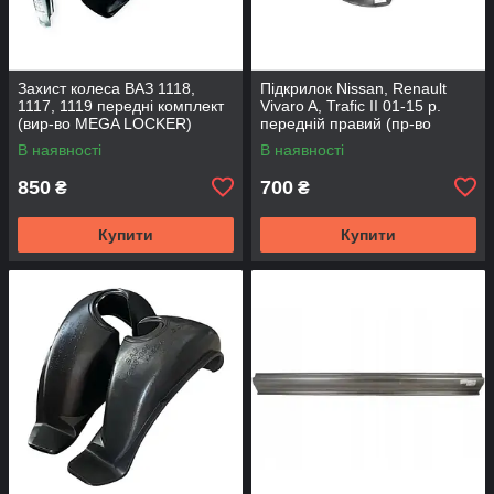
Захист колеса ВАЗ 1118,
Підкрилок Nissan, Renault
1117, 1119 передні комплект
Vivaro A, Trafic II 01-15 р.
(вир-во MEGA LOCKER)
передній правий (пр-во
Starline)
В наявності
В наявності
850
700
₴
₴
Купити
Купити