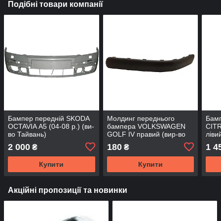
Подібні товари компанії
Бампер передній SKODA
Молдинг переднього
Бамп
OCTAVIA А5 (04-08 р.) (ви-
бампера VOLKSWAGEN
CITR
во Тайвань)
GOLF IV правий (вир-во
ліви
Тайвань)
Тайв
2 000
180
1 4
₴
₴
Купити
Купити
Акційні пропозиції та новинки