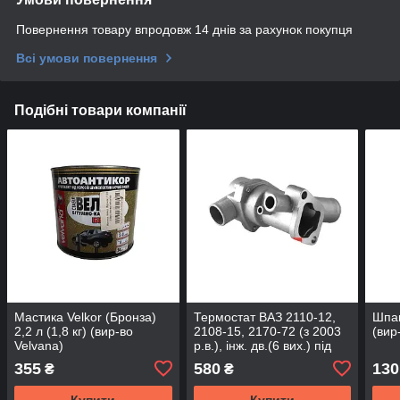
Повернення товару впродовж 14 днів за рахунок покупця
Всі умови повернення
Подібні товари компанії
Мастика Velkor (Бронза)
Термостат ВАЗ 2110-12,
Шпак
2,2 л (1,8 кг) (вир-во
2108-15, 2170-72 (з 2003
(вир
Velvana)
р.в.), інж. дв.(6 вих.) під
датч. 85±2°С (вир-во
355
580
130
₴
₴
Finwhale) T170
Купити
Купити