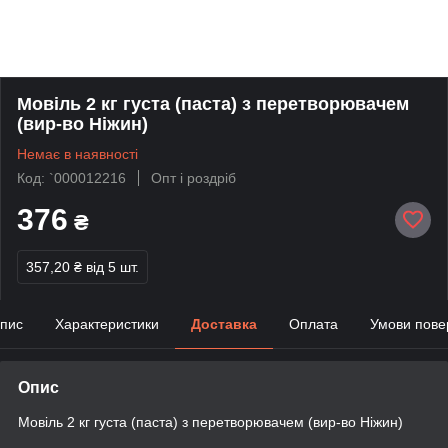
Мовіль 2 кг густа (паста) з перетворювачем
(вир-во Ніжин)
Немає в наявності
Код: `000012216
Опт і роздріб
376
₴
357,20 ₴
від 5 шт.
пис
Характеристики
Доставка
Оплата
Умови пове
Опис
Мовіль 2 кг густа (паста) з перетворювачем (вир-во Ніжин)