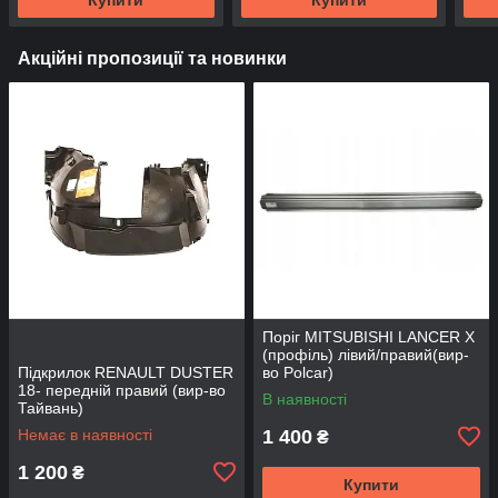
Акційні пропозиції та новинки
Поріг MITSUBISHI LANCER Х
(профіль) лівий/правий(вир-
Підкрилок RENAULT DUSTER
во Polcar)
18- передній правий (вир-во
В наявності
Тайвань)
Немає в наявності
1 400
₴
1 200
₴
Купити