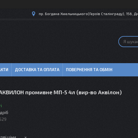
пр. Богдана Хмельницького(Героїв Сталінграду), 156, Дн
АКТИ
ДОСТАВКА ТА ОПЛАТА
ПОВЕРНЕННЯ ТА ОБМІН
АКВИЛОН промивне МП-5 4л (вир-во Аквілон)
і
здріб
529
ові ціни