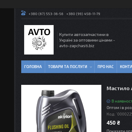
+380 (67) 553-36-56
+380 (99) 458-11-79
Купити автозапчастини в
Україні за оптовими цінами -
avto-zapchasti.biz
ГОЛОВНА
ТОВАРИ ТА ПОСЛУГИ
ПРО НАС
КОНТ
Мастило 
В наявност
Оптом і в ро
Код:
`000022
450 ₴
Показати опт