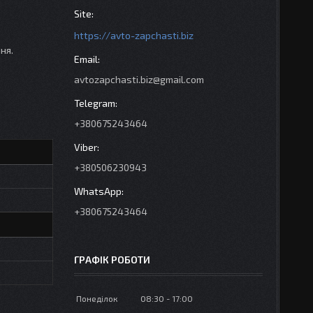
https://avto-zapchasti.biz
ня.
avtozapchasti.biz@gmail.com
+380675243464
+380506230943
+380675243464
ГРАФІК РОБОТИ
Понеділок
08:30
17:00