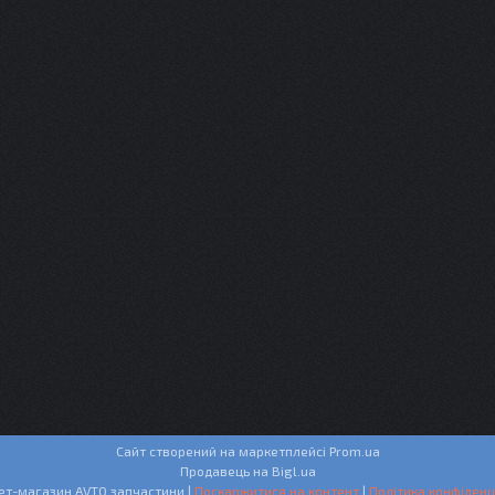
Сайт створений на маркетплейсі
Prom.ua
Продавець на Bigl.ua
Інтернет-магазин AVTO запчастини |
Поскаржитися на контент
|
Політика конфіденц