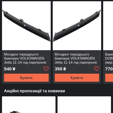
Молдинг переднього
Молдинг переднього
Бамп
бампера VOLKSWAGEN
бампера VOLKSWAGEN
DOBL
Jetta 11-14 під парктронік
Jetta 11-14 під парктронік
(вир
лівий (вир-во Тайвань)
правий (вир-во Тайвань)
540
350
770
₴
₴
Купити
Купити
Акційні пропозиції та новинки