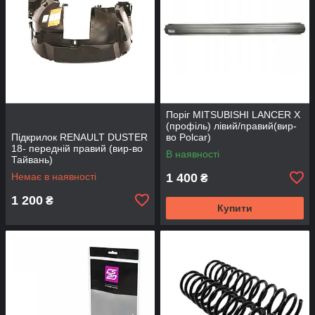
Поріг MITSUBISHI LANCER Х
(профіль) лівий/правий(вир-
Підкрилок RENAULT DUSTER
во Polcar)
18- передній правий (вир-во
В наявності
Тайвань)
Немає в наявності
1 400
₴
1 200
₴
Купити