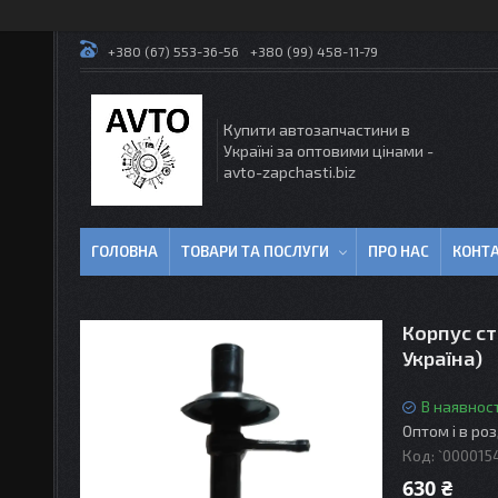
+380 (67) 553-36-56
+380 (99) 458-11-79
Купити автозапчастини в
Україні за оптовими цінами -
avto-zapchasti.biz
ГОЛОВНА
ТОВАРИ ТА ПОСЛУГИ
ПРО НАС
КОНТ
Корпус ст
Україна)
В наявност
Оптом і в ро
Код:
`000015
630 ₴