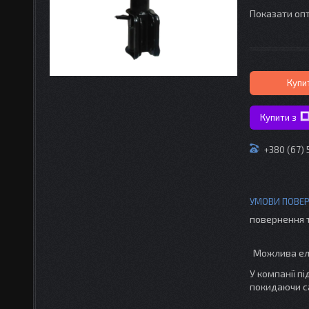
Показати опт
Купи
Купити з
+380 (67)
повернення 
У компанії п
покидаючи с