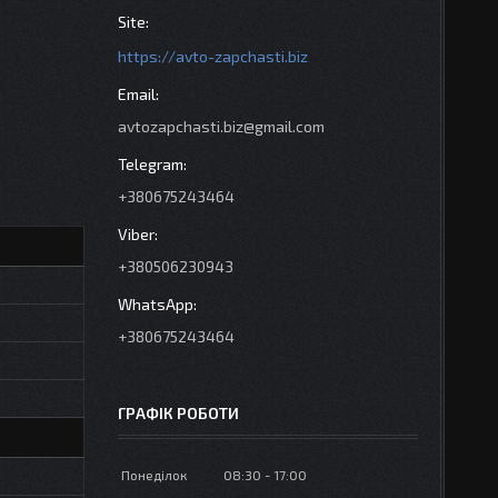
https://avto-zapchasti.biz
avtozapchasti.biz@gmail.com
+380675243464
+380506230943
+380675243464
ГРАФІК РОБОТИ
Понеділок
08:30
17:00