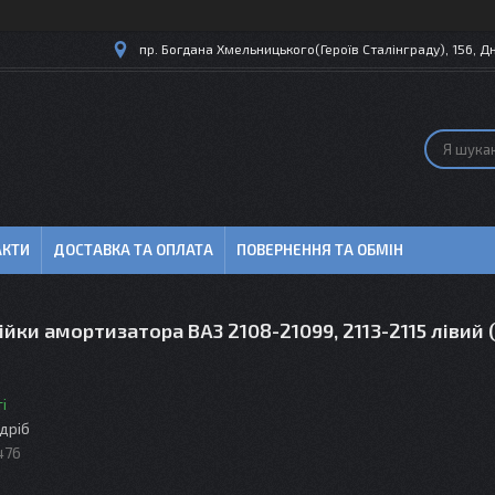
пр. Богдана Хмельницького(Героїв Сталінграду), 156, Дн
АКТИ
ДОСТАВКА ТА ОПЛАТА
ПОВЕРНЕННЯ ТА ОБМІН
ійки амортизатора ВАЗ 2108-21099, 2113-2115 лівий 
і
здріб
476