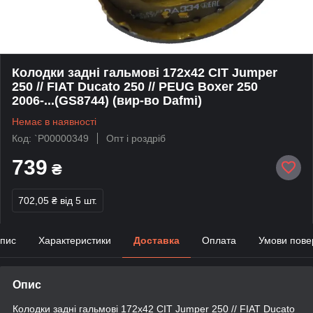
Колодки задні гальмові 172x42 CIT Jumper
250 // FIAT Ducato 250 // PEUG Boxer 250
2006-...(GS8744) (вир-во Dafmi)
Немає в наявності
Код: `P00000349
Опт і роздріб
739
₴
702,05 ₴
від 5 шт.
пис
Характеристики
Доставка
Оплата
Умови пове
Опис
Колодки задні гальмові 172x42 CIT Jumper 250 // FIAT Ducato