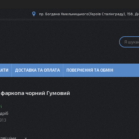
пр. Богдана Хмельницького(Героїв Сталінграду), 156, Дн
АКТИ
ДОСТАВКА ТА ОПЛАТА
ПОВЕРНЕННЯ ТА ОБМІН
 фаркопа чорний Гумовий
і
здріб
913
ові ціни