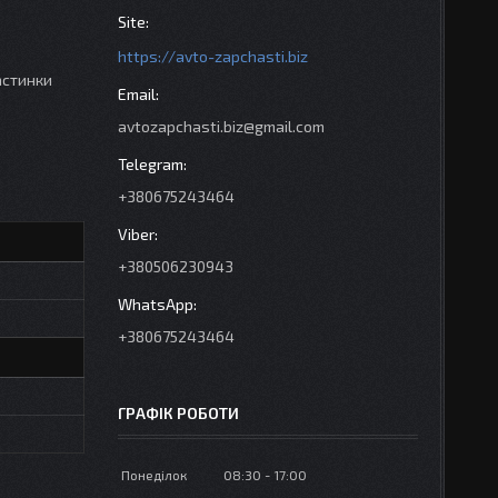
https://avto-zapchasti.biz
астинки
avtozapchasti.biz@gmail.com
+380675243464
+380506230943
+380675243464
ГРАФІК РОБОТИ
Понеділок
08:30
17:00