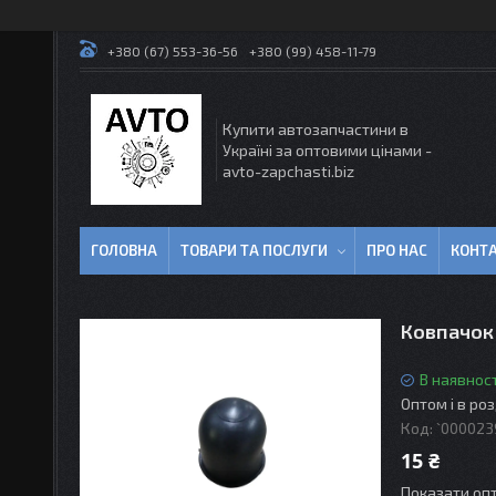
+380 (67) 553-36-56
+380 (99) 458-11-79
Купити автозапчастини в
Україні за оптовими цінами -
avto-zapchasti.biz
ГОЛОВНА
ТОВАРИ ТА ПОСЛУГИ
ПРО НАС
КОНТ
Ковпачок
В наявност
Оптом і в ро
Код:
`000023
15 ₴
Показати опт