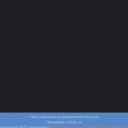
Сайт створений на маркетплейсі
Prom.ua
Продавець на Bigl.ua
Інтернет-магазин AVTO запчастини |
Поскаржитися на контент
|
Політика конфіденц