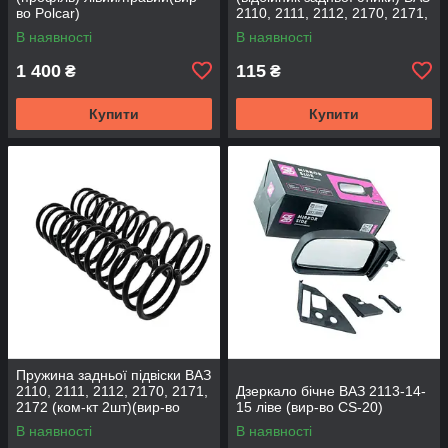
во Polcar)
2110, 2111, 2112, 2170, 2171,
2172 (2шт) (вир-во CS-20
В наявності
В наявності
1 400
115
₴
₴
Купити
Купити
Пружина задньої підвіски ВАЗ
2110, 2111, 2112, 2170, 2171,
Дзеркало бічне ВАЗ 2113-14-
2172 (ком-кт 2шт)(вир-во
15 ліве (вир-во CS-20)
SKADI)
В наявності
В наявності