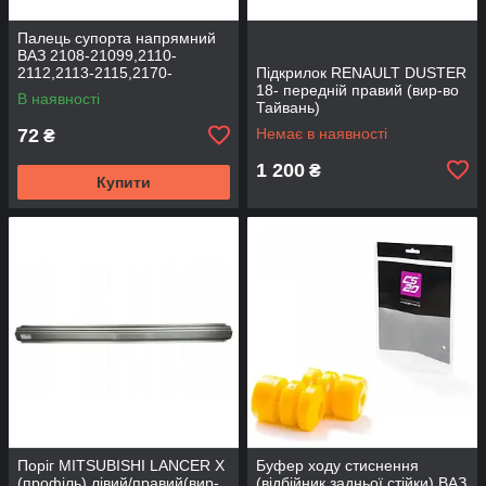
Палець супорта напрямний
ВАЗ 2108-21099,2110-
2112,2113-2115,2170-
Підкрилок RENAULT DUSTER
2172,2190, 1117-1119 (к-т
18- передній правий (вир-во
В наявності
2шт) (вир-во BEG-LINE)
Тайвань)
72
Немає в наявності
₴
1 200
₴
Купити
Поріг MITSUBISHI LANCER Х
Буфер ходу стиснення
(профіль) лівий/правий(вир-
(відбійник задньої стійки) ВАЗ