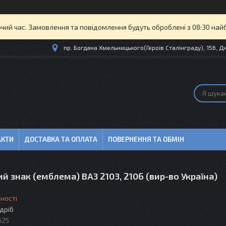
очий час. Замовлення та повідомлення будуть оброблені з 08:30 най
пр. Богдана Хмельницького(Героїв Сталінграду), 156, Дн
АКТИ
ДОСТАВКА ТА ОПЛАТА
ПОВЕРНЕННЯ ТА ОБМІН
й знак (емблема) ВАЗ 2103, 2106 (вир-во Україна)
ності
здріб
625