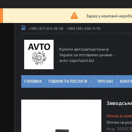
Зараз у компанії нероб
+380 (67) 553-36-56
+380 (99) 458-11-79
Купити автозапчастини в
Україні за оптовими цінами -
avto-zapchasti.biz
ГОЛОВНА
ТОВАРИ ТА ПОСЛУГИ
ПРО НАС
КОНТ
Заводськи
Немає в наяв
Оптом і в ро
Код:
`000017