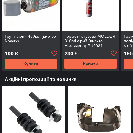
Грунт сірий 450мл (вир-во
Герметик кузова MOLDER
Герм
Nowax)
310ml сірий (вир-во
полі
Німеччина) PU9081
мл.)
100
230
195
₴
₴
Купити
Купити
Акційні пропозиції та новинки