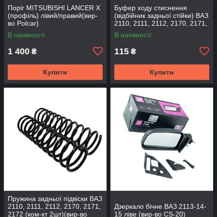
Поріг MITSUBISHI LANCER Х
Буфер ходу стиснення
(профіль) лівий/правий(вир-
(відбійник задньої стійки) ВАЗ
во Polcar)
2110, 2111, 2112, 2170, 2171,
2172 (2шт) (вир-во CS-20
В наявності
В наявності
1 400
115
₴
₴
Купити
Купити
Пружина задньої підвіски ВАЗ
2110, 2111, 2112, 2170, 2171,
Дзеркало бічне ВАЗ 2113-14-
2172 (ком-кт 2шт)(вир-во
15 ліве (вир-во CS-20)