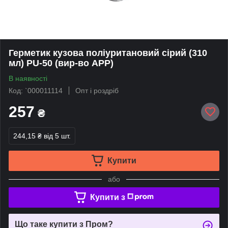
Герметик кузова поліуритановий сірий (310
мл) PU-50 (вир-во APP)
В наявності
Код: `000011114
Опт і роздріб
257
₴
244,15 ₴
від 5 шт.
Купити
або
Купити з
Що таке купити з Пром?