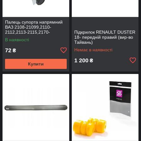
Палець супорта напрямний
ВАЗ 2108-21099,2110-
2112,2113-2115,2170-
Підкрилок RENAULT DUSTER
2172,2190, 1117-1119 (к-т
18- передній правий (вир-во
В наявності
2шт) (вир-во BEG-LINE)
Тайвань)
72
Немає в наявності
₴
1 200
₴
Купити