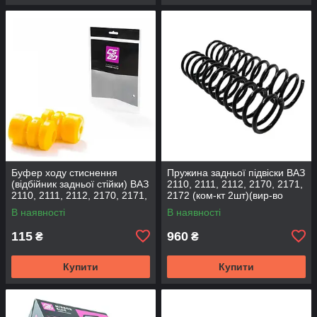
Буфер ходу стиснення
Пружина задньої підвіски ВАЗ
(відбійник задньої стійки) ВАЗ
2110, 2111, 2112, 2170, 2171,
2110, 2111, 2112, 2170, 2171,
2172 (ком-кт 2шт)(вир-во
2172 (2шт) (вир-во CS-20
SKADI)
В наявності
В наявності
115
960
₴
₴
Купити
Купити