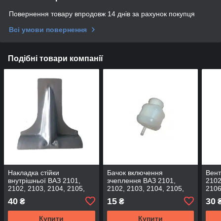
Повернення товару впродовж 14 днів за рахунок покупця
Всі умови повернення
Подібні товари компанії
Накладка стійки
Бачок включення
Вент
внутрішньої ВАЗ 2101,
зчеплення ВАЗ 2101,
2102
2102, 2103, 2104, 2105,
2102, 2103, 2104, 2105,
2106
2106, 2107 (лопатка) (вир-
2106, 2107 (вир-во
чорн
40
15
30
₴
₴
во Україна)
Автокомпонент)
210
Купити
Купити