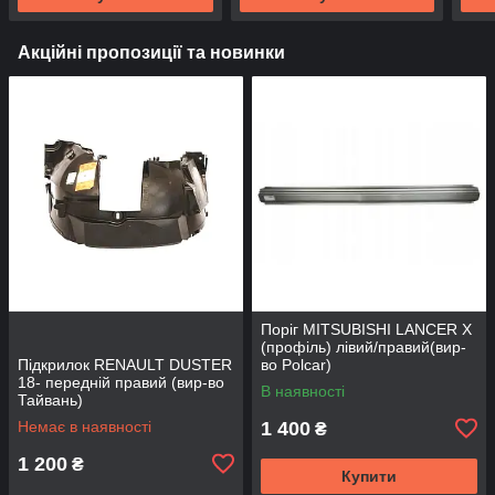
Акційні пропозиції та новинки
Поріг MITSUBISHI LANCER Х
(профіль) лівий/правий(вир-
Підкрилок RENAULT DUSTER
во Polcar)
18- передній правий (вир-во
В наявності
Тайвань)
Немає в наявності
1 400
₴
1 200
₴
Купити