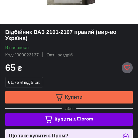
Відбійник ВАЗ 2101-2107 правий (вир-во
Україна)
В наявності
Код: `000023137
Опт і роздріб
65
₴
61,75 ₴
від 5 шт.
Купити
або
Купити з
Що таке купити з Пром?