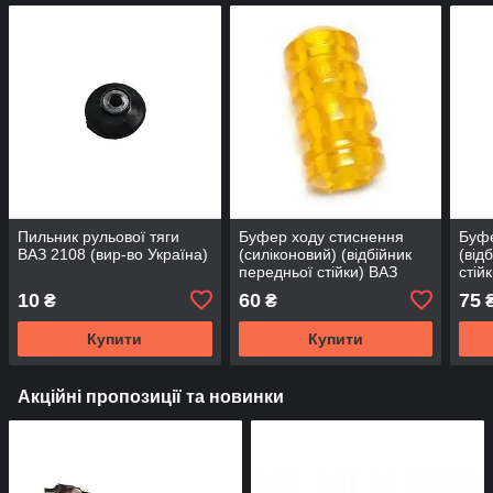
Пильник рульової тяги
Буфер ходу стиснення
Буфе
ВАЗ 2108 (вир-во Україна)
(силіконовий) (відбійник
(від
передньої стійки) ВАЗ
стій
2110, 2111, 2112, 2170,
2121
10
60
75
₴
₴
2171, 2172 (вир-во
BEG
Україна)
Купити
Купити
Акційні пропозиції та новинки