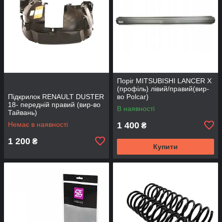
Поріг MITSUBISHI LANCER Х
(профіль) лівий/правий(вир-
Підкрилок RENAULT DUSTER
во Polcar)
18- передній правий (вир-во
В наявності
Тайвань)
Немає в наявності
1 400
₴
1 200
₴
Купити