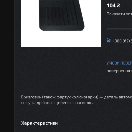
104 ₴
Показати опт
+380 (67)
повернення 
Бризговик (також фартух колісної арки) — деталь автомо
снігу та дрібного щебеню з-під коліс.
Характеристики