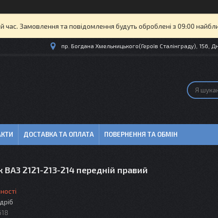
й час. Замовлення та повідомлення будуть оброблені з 09:00 найбли
пр. Богдана Хмельницького(Героїв Сталінграду), 156, Дн
АКТИ
ДОСТАВКА ТА ОПЛАТА
ПОВЕРНЕННЯ ТА ОБМІН
 ВАЗ 2121-213-214 передній правий
ності
здріб
618