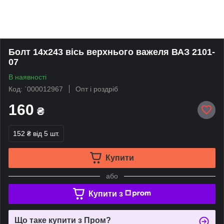
Болт 14х243 вісь верхнього важеля ВАЗ 2101-
07
В наявності
Код: `000012967
Опт і роздріб
160
₴
152 ₴
від 5 шт.
Купити
або
Купити з
Що таке купити з Пром?