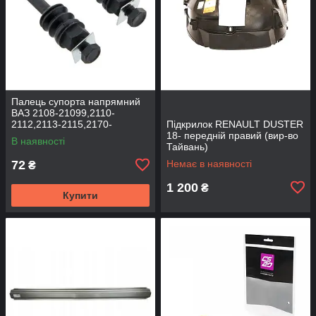
Палець супорта напрямний
ВАЗ 2108-21099,2110-
2112,2113-2115,2170-
Підкрилок RENAULT DUSTER
2172,2190, 1117-1119 (к-т
18- передній правий (вир-во
В наявності
2шт) (вир-во BEG-LINE)
Тайвань)
72
Немає в наявності
₴
1 200
₴
Купити